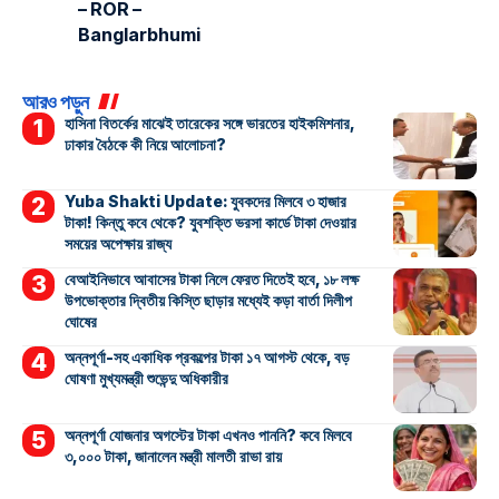
– ROR –
Banglarbhumi
আরও পড়ুন
হাসিনা বিতর্কের মাঝেই তারেকের সঙ্গে ভারতের হাইকমিশনার,
ঢাকার বৈঠকে কী নিয়ে আলোচনা?
Yuba Shakti Update: যুবকদের মিলবে ৩ হাজার
টাকা! কিন্তু কবে থেকে? যুবশক্তি ভরসা কার্ডে টাকা দেওয়ার
সময়ের অপেক্ষায় রাজ্য
বেআইনিভাবে আবাসের টাকা নিলে ফেরত দিতেই হবে, ১৮ লক্ষ
উপভোক্তার দ্বিতীয় কিস্তি ছাড়ার মধ্যেই কড়া বার্তা দিলীপ
ঘোষের
অন্নপূর্ণা-সহ একাধিক প্রকল্পের টাকা ১৭ আগস্ট থেকে, বড়
ঘোষণা মুখ্যমন্ত্রী শুভেন্দু অধিকারীর
অন্নপূর্ণা যোজনার অগস্টের টাকা এখনও পাননি? কবে মিলবে
৩,০০০ টাকা, জানালেন মন্ত্রী মালতী রাভা রায়