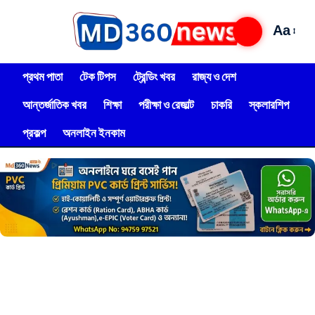
Aa
প্রথম পাতা
টেক টিপস
ট্রেন্ডিং খবর
রাজ্য ও দেশ
আন্তর্জাতিক খবর
শিক্ষা
পরীক্ষা ও রেজাল্ট
চাকরি
স্কলারশিপ
প্রকল্প
অনলাইন ইনকাম