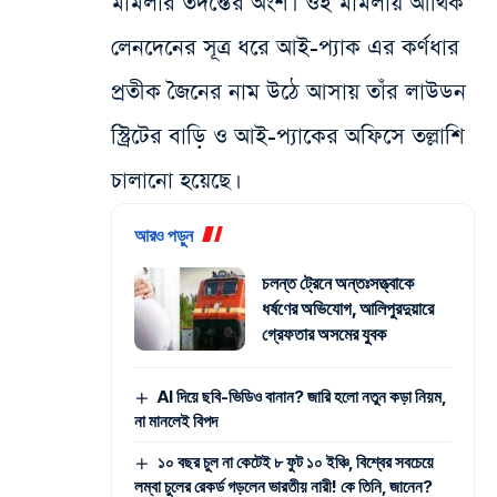
মামলার তদন্তের অংশ। ওই মামলায় আর্থিক
লেনদেনের সূত্র ধরে আই-প্যাক এর কর্ণধার
প্রতীক জৈনের নাম উঠে আসায় তাঁর লাউডন
স্ট্রিটের বাড়ি ও আই-প্যাকের অফিসে তল্লাশি
চালানো হয়েছে।
আরও পড়ুন
চলন্ত ট্রেনে অন্তঃসত্ত্বাকে
ধর্ষণের অভিযোগ, আলিপুরদুয়ারে
গ্রেফতার অসমের যুবক
AI দিয়ে ছবি-ভিডিও বানান? জারি হলো নতুন কড়া নিয়ম,
না মানলেই বিপদ
১০ বছর চুল না কেটেই ৮ ফুট ১০ ইঞ্চি, বিশ্বের সবচেয়ে
লম্বা চুলের রেকর্ড গড়লেন ভারতীয় নারী! কে তিনি, জানেন?