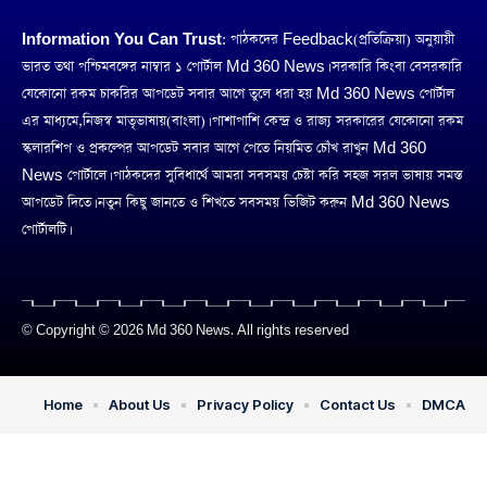
Information You Can Trust:
পাঠকদের Feedback(প্রতিক্রিয়া) অনুয়ায়ী
ভারত তথা পশ্চিমবঙ্গের নাম্বার ১ পোর্টাল Md 360 News। সরকারি কিংবা বেসরকারি
যেকোনো রকম চাকরির আপডেট সবার আগে তুলে ধরা হয় Md 360 News পোর্টাল
এর মাধ্যমে,নিজস্ব মাতৃভাষায়(বাংলা)। পাশাপাশি কেন্দ্র ও রাজ্য সরকারের যেকোনো রকম
স্কলারশিপ ও প্রকল্পের আপডেট সবার আগে পেতে নিয়মিত চোঁখ রাখুন Md 360
News পোর্টালে। পাঠকদের সুবিধার্থে আমরা সবসময় চেষ্টা করি সহজ সরল ভাষায় সমস্ত
আপডেট দিতে। নতুন কিছু জানতে ও শিখতে সবসময় ভিজিট করুন Md 360 News
পোর্টালটি।
© Copyright © 2026 Md 360 News. All rights reserved
Home
About Us
Privacy Policy
Contact Us
DMCA