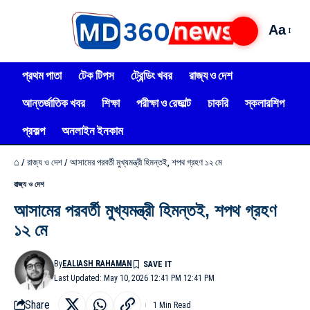
Aa
প্রথম পাতা
টেক টিপস
ট্রেন্ডিং খবর
রাজ্য ও দেশ
আন্তর্জাতিক খবর
শিক্ষা
পরীক্ষা ও রেজাল্ট
চাকরি
স্কলারশিপ
প্রকল্প
অনলাইন ইনকাম
⌂
/
রাজ্য ও দেশ
/
আসামের পরবর্তী মুখ্যমন্ত্রী হিমন্তই, শপথ গ্রহণ ১২ মে
রাজ্য ও দেশ
আসামের পরবর্তী মুখ্যমন্ত্রী হিমন্তই, শপথ গ্রহণ
১২ মে
By
EALIASH RAHAMAN
Last Updated: May 10, 2026 12:41 PM 12:41 PM
Share
1 Min Read