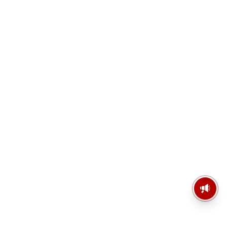
মসজিদের মাইক কেন খুলছে পুলিশ?
ডিজিপির কাছে জবাব চাইলেন নওশাদ
সিদ্দিকী; ব্যাখ্যা না মিললে আইনি পদক্ষেপের
ইঙ্গিত