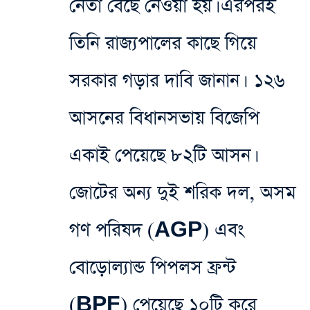
নেতা বেছে নেওয়া হয়। এরপরই
তিনি রাজ্যপালের কাছে গিয়ে
সরকার গড়ার দাবি জানান। ১২৬
আসনের বিধানসভায় বিজেপি
একাই পেয়েছে ৮২টি আসন।
জোটের অন্য দুই শরিক দল, অসম
গণ পরিষদ (AGP) এবং
বোড়োল্যান্ড পিপলস ফ্রন্ট
(BPF) পেয়েছে ১০টি করে