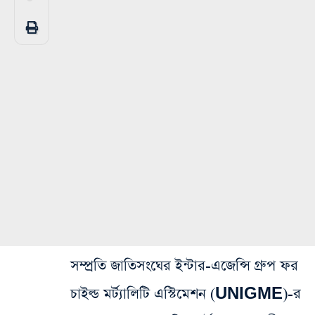
সম্প্রতি জাতিসংঘের ইন্টার-এজেন্সি গ্রুপ ফর
চাইল্ড মর্ট্যালিটি এস্টিমেশন (UNIGME)-র