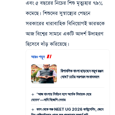
এবং ৫ বছরের নিচের শিশু মৃত্যুহার ৭৯%
কমেছে। শিশুদের সুস্বাস্থ্যের পেছনে
সরকারের ধারাবাহিক বিনিয়োগই ভারতকে
আজ বিশ্বের সামনে একটি আদর্শ উদাহরণ
হিসেবে দাঁড় করিয়েছে।
আরও পড়ুন
রিপাবলিক বাংলা ছাড়ছেন ময়ূখ রঞ্জন
ঘোষ? চর্চায় সরগরম সংবাদমহল
‘আজ বাংলায় নির্বাচন হলে অর্ধেক বিধায়ক হেরে
যেতেন’—দাবি বিজেপি নেতার
কাল থেকে শুরু NEET UG 2026 কাউন্সেলিং, জেনে
নিন রেজিস্ট্রেশন থেকে ফল প্রকাশের সম্পূর্ণ সূচি