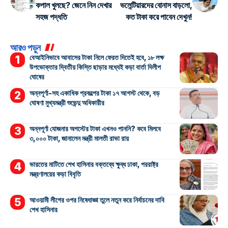
কপাল খুলছে? জেনে নিন দেখার
ভলেন্টিয়ারদের বোনাস বাড়লো,
সহজ পদ্ধতি
কত টাকা করে পাবেন দেখুন!
আরও পড়ুন
বেআইনিভাবে আবাসের টাকা নিলে ফেরত দিতেই হবে, ১৮ লক্ষ
উপভোক্তার দ্বিতীয় কিস্তি ছাড়ার মধ্যেই কড়া বার্তা দিলীপ
ঘোষের
অন্নপূর্ণা-সহ একাধিক প্রকল্পের টাকা ১৭ আগস্ট থেকে, বড়
ঘোষণা মুখ্যমন্ত্রী শুভেন্দু অধিকারীর
অন্নপূর্ণা যোজনার অগস্টের টাকা এখনও পাননি? কবে মিলবে
৩,০০০ টাকা, জানালেন মন্ত্রী মালতী রাভা রায়
ভারতের মাটিতে শেখ হাসিনার বক্তব্যে ক্ষুব্ধ ঢাকা, পররাষ্ট্র
মন্ত্রণালয়ের কড়া বিবৃতি
আওয়ামী লীগের ওপর নিষেধাজ্ঞা তুলে নতুন করে নির্বাচনের দাবি
শেখ হাসিনার