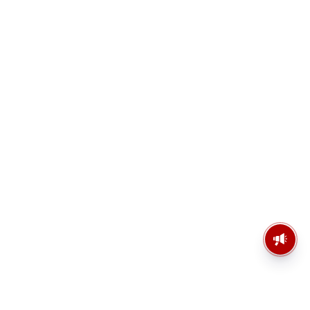
মসজিদের মাইক কেন খুলছে পুলিশ?
ডিজিপির কাছে জবাব চাইলেন নওশাদ
সিদ্দিকী; ব্যাখ্যা না মিললে আইনি পদক্ষেপের
ইঙ্গিত