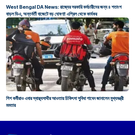
West Bengal DA News: রাজ্যের সরকারি কর্মচারীদের জন্য ৪ শতাংশ
বাড়ল ডিএ, অন্তর্বর্তী বাজেটে বড় ঘোষণা! এপ্রিল থেকে কার্যকর
ট্রেন্ডিং খবর
গিগ কর্মীরাও এবার স্বাস্থ্যসাথীর আওতায় চিকিৎসা সুবিধা পাবেন জানালেন মুখ্যমন্ত্রী
মমতার