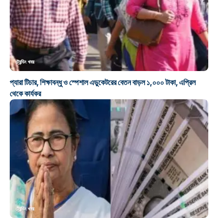
ট্রেন্ডিং খবর
প্যারা টিচার, শিক্ষাবন্ধু ও স্পেশাল এডুকেটরের বেতন বাড়ল ১,০০০ টাকা, এপ্রিল
থেকে কার্যকর
ট্রেন্ডিং খবর