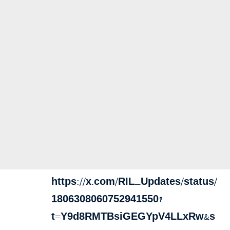
https://x.com/RIL_Updates/status/
1806308060752941550?
t=Y9d8RMTBsiGEGYpV4LLxRw&s