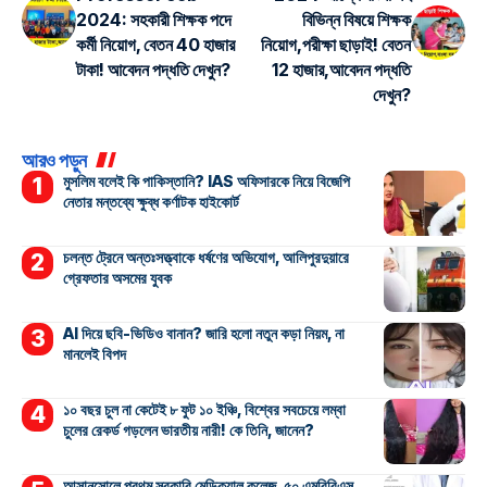
2024: সহকারী শিক্ষক পদে
বিভিন্ন বিষয়ে শিক্ষক
কর্মী নিয়োগ, বেতন 40 হাজার
নিয়োগ,পরীক্ষা ছাড়াই! বেতন
টাকা! আবেদন পদ্ধতি দেখুন?
12 হাজার,আবেদন পদ্ধতি
দেখুন?
আরও পড়ুন
মুসলিম বলেই কি পাকিস্তানি? IAS অফিসারকে নিয়ে বিজেপি
নেতার মন্তব্যে ক্ষুব্ধ কর্ণাটক হাইকোর্ট
চলন্ত ট্রেনে অন্তঃসত্ত্বাকে ধর্ষণের অভিযোগ, আলিপুরদুয়ারে
গ্রেফতার অসমের যুবক
AI দিয়ে ছবি-ভিডিও বানান? জারি হলো নতুন কড়া নিয়ম, না
মানলেই বিপদ
১০ বছর চুল না কেটেই ৮ ফুট ১০ ইঞ্চি, বিশ্বের সবচেয়ে লম্বা
চুলের রেকর্ড গড়লেন ভারতীয় নারী! কে তিনি, জানেন?
আসানসোলে প্রথম সরকারি মেডিক্যাল কলেজ, ৫০ এমবিবিএস