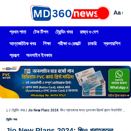
Aa
প্রথম পাতা
টেক টিপস
ট্রেন্ডিং খবর
রাজ্য ও দেশ
আন্তর্জাতিক খবর
শিক্ষা
পরীক্ষা ও রেজাল্ট
চাকরি
স্কলারশিপ
প্রকল্প
অনলাইন ইনকাম
⌂
/
ট্রেন্ডিং খবর
/
Jio New Plans 2024: জিও‌ গ্রাহকদের জন্য দুঃসংবাদ রিচার্জ প্ল্যান উর্ধ্বগতি! দিতে হবে মোটা টাকা,দেখুন নতুন প্ল্যান?
ট্রেন্ডিং খবর
Jio New Plans 2024: জিও‌ গ্রাহকদের