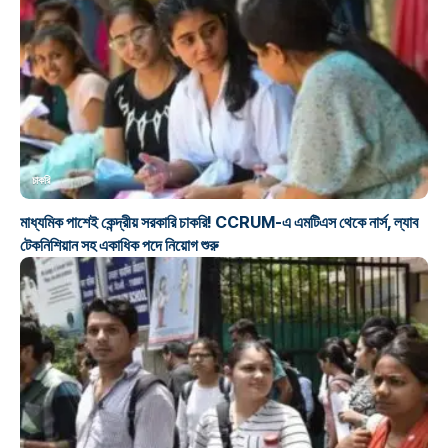
চাকরি
মাধ্যমিক পাশেই কেন্দ্রীয় সরকারি চাকরি! CCRUM-এ এমটিএস থেকে নার্স, ল্যাব
টেকনিশিয়ান সহ একাধিক পদে নিয়োগ শুরু