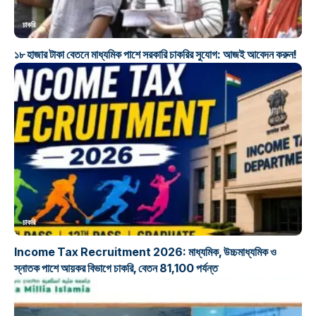
চাকরি
১৮ হাজার টাকা বেতনে মাধ্যমিক পাশে সরকারি চাকরির সুযোগ: আজই আবেদন করুন!
চাকরি
Income Tax Recruitment 2026: মাধ্যমিক, উচ্চমাধ্যমিক ও
স্নাতক পাশে আয়কর বিভাগে চাকরি, বেতন 81,100 পর্যন্ত