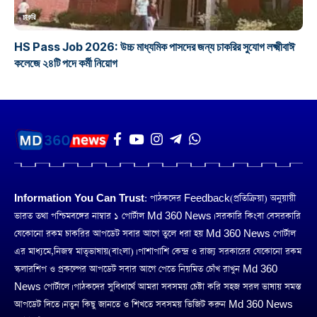
চাকরি
HS Pass Job 2026: উচ্চ মাধ্যমিক পাসদের জন্য চাকরির সুযোগ লক্ষ্মীবাঈ
কলেজে ২৪টি পদে কর্মী নিয়োগ
Information You Can Trust:
পাঠকদের Feedback(প্রতিক্রিয়া) অনুয়ায়ী
ভারত তথা পশ্চিমবঙ্গের নাম্বার ১ পোর্টাল Md 360 News। সরকারি কিংবা বেসরকারি
যেকোনো রকম চাকরির আপডেট সবার আগে তুলে ধরা হয় Md 360 News পোর্টাল
এর মাধ্যমে,নিজস্ব মাতৃভাষায়(বাংলা)। পাশাপাশি কেন্দ্র ও রাজ্য সরকারের যেকোনো রকম
স্কলারশিপ ও প্রকল্পের আপডেট সবার আগে পেতে নিয়মিত চোঁখ রাখুন Md 360
News পোর্টালে। পাঠকদের সুবিধার্থে আমরা সবসময় চেষ্টা করি সহজ সরল ভাষায় সমস্ত
আপডেট দিতে। নতুন কিছু জানতে ও শিখতে সবসময় ভিজিট করুন Md 360 News