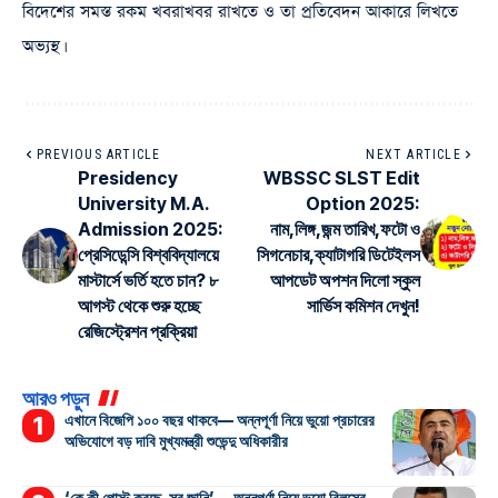
বিদেশের সমস্ত রকম খবরাখবর রাখতে ও তা প্রতিবেদন আকারে লিখতে
অভ্যস্থ।
PREVIOUS ARTICLE
NEXT ARTICLE
Presidency
WBSSC SLST Edit
University M.A.
Option 2025:
Admission 2025:
নাম,লিঙ্গ,জন্ম তারিখ,ফটো ও
প্রেসিডেন্সি বিশ্ববিদ্যালয়ে
সিগনেচার,ক্যাটাগরি ডিটেইলস
মাস্টার্সে ভর্তি হতে চান? ৮
আপডেট অপশন দিলো স্কুল
আগস্ট থেকে শুরু হচ্ছে
সার্ভিস কমিশন দেখুন!
রেজিস্ট্রেশন প্রক্রিয়া
আরও পড়ুন
এখানে বিজেপি ১০০ বছর থাকবে— অন্নপূর্ণা নিয়ে ভুয়ো প্রচারের
অভিযোগে বড় দাবি মুখ্যমন্ত্রী শুভেন্দু অধিকারীর
‘কে কী পোস্ট করছে, সব জানি’— অন্নপূর্ণা নিয়ে ভুয়ো রিলসের