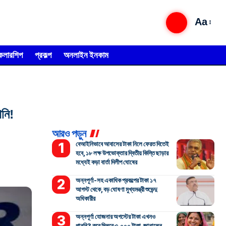
Aa
্কলারশিপ
প্রকল্প
অনলাইন ইনকাম
ানি!
আরও পড়ুন
বেআইনিভাবে আবাসের টাকা নিলে ফেরত দিতেই
হবে, ১৮ লক্ষ উপভোক্তার দ্বিতীয় কিস্তি ছাড়ার
মধ্যেই কড়া বার্তা দিলীপ ঘোষের
অন্নপূর্ণা-সহ একাধিক প্রকল্পের টাকা ১৭
আগস্ট থেকে, বড় ঘোষণা মুখ্যমন্ত্রী শুভেন্দু
অধিকারীর
অন্নপূর্ণা যোজনার অগস্টের টাকা এখনও
পাননি? কবে মিলবে ৩,০০০ টাকা, জানালেন