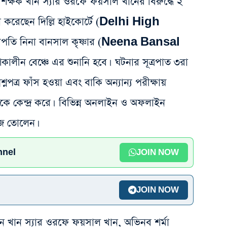
িক্ষক খান স্যার ওরফে ফয়সাল খানের বিরুদ্ধে ২
া করেছেন দিল্লি হাইকোর্টে (Delhi High
পতি নিনা বানসাল কৃষ্ণার (Neena Bansal
ালীন বেঞ্চে এর শুনানি হবে। ঘটনার সূত্রপাত ৩রা
্নপত্র ফাঁস হওয়া এবং বাকি অন্যান্য পরীক্ষায়
িকে কেন্দ্র করে। বিভিন্ন অনলাইন ও অফলাইন
াজ তোলেন।
nnel
JOIN NOW
JOIN NOW
লেন খান স্যার ওরফে ফয়সাল খান, অভিনব শর্মা