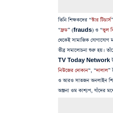
তিনি শিক্ষকদের “
স্টার টিচার্স
“
ফ্রড
” (frauds) ও “
ভুল ব
থেকেই সামাজিক যোগাযোগ মা
তীব্র সমালোচনা শুরু হয়। তা
TV Today Network উল্
নিউজের দোকান
“, “
দালাল
” 
ও আরও সাতজন অনলাইন শিক্ষ
অঞ্জনা ওম কাশ্যপ, যাঁদের মধ