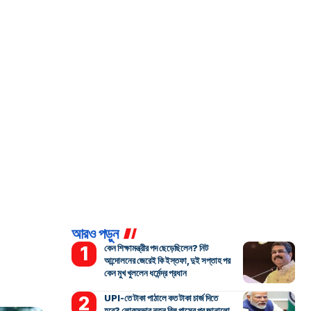
আরও পড়ুন
কেন শিক্ষামন্ত্রীর পদ ছেড়েছিলেন? নিট
আন্দোলনের জেরেই কি ইস্তফা, দুই সপ্তাহ পর
কেন মুখ খুললেন ধর্মেন্দ্র প্রধান
UPI-তে টাকা পাঠালে কত টাকা চার্জ দিতে
হবে? লোকসভার নতুন বিল পাসের পর জানালো