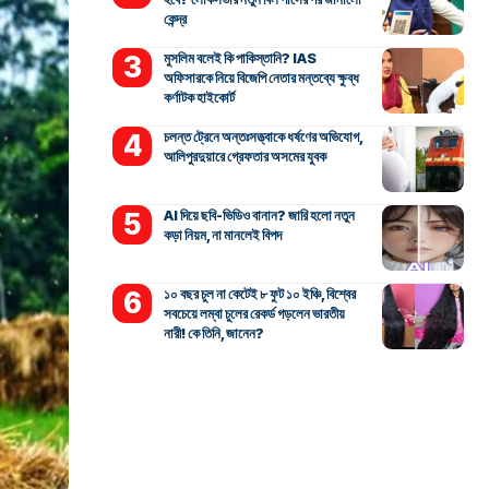
কেন্দ্র
মুসলিম বলেই কি পাকিস্তানি? IAS
অফিসারকে নিয়ে বিজেপি নেতার মন্তব্যে ক্ষুব্ধ
কর্ণাটক হাইকোর্ট
চলন্ত ট্রেনে অন্তঃসত্ত্বাকে ধর্ষণের অভিযোগ,
আলিপুরদুয়ারে গ্রেফতার অসমের যুবক
AI দিয়ে ছবি-ভিডিও বানান? জারি হলো নতুন
কড়া নিয়ম, না মানলেই বিপদ
১০ বছর চুল না কেটেই ৮ ফুট ১০ ইঞ্চি, বিশ্বের
সবচেয়ে লম্বা চুলের রেকর্ড গড়লেন ভারতীয়
নারী! কে তিনি, জানেন?