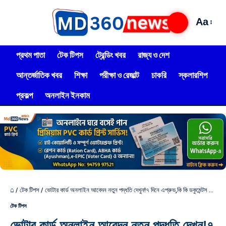
Aa
প্রথম পাতা
টেক টিপস
ট্রেন্ডিং খবর
রাজ্য ও দেশ
আন্তর্জাতিক খবর
শিক্ষা
পরীক্ষা ও রেজাল্ট
চাকরি
স্কলারশিপ
প্রকল্প
অনলাইন ইনকাম
⌂
/
টেক টিপস
/
ভোটার কার্ড অনলাইন আবেদন নতুন পদ্ধতি দেখুন!৭ দিনে এপ্রুভ,কি কি ডকুমেন্টস লাগবে?
টেক টিপস
ভোটার কার্ড অনলাইন আবেদন নতুন পদ্ধতি দেখুন!৭