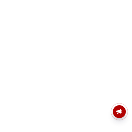
মসজিদের মাইক কেন খুলছে পুলিশ?
ডিজিপির কাছে জবাব চাইলেন নওশাদ
সিদ্দিকী; ব্যাখ্যা না মিললে আইনি পদক্ষেপের
ইঙ্গিত