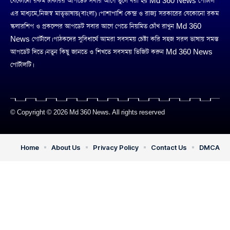
যেকোনো রকম চাকরির আপডেট সবার আগে তুলে ধরা হয় Md 360 News পোর্টাল
এর মাধ্যমে,নিজস্ব মাতৃভাষায়(বাংলা)। পাশাপাশি কেন্দ্র ও রাজ্য সরকারের যেকোনো রকম
স্কলারশিপ ও প্রকল্পের আপডেট সবার আগে পেতে নিয়মিত চোঁখ রাখুন Md 360
News পোর্টালে। পাঠকদের সুবিধার্থে আমরা সবসময় চেষ্টা করি সহজ সরল ভাষায় সমস্ত
আপডেট দিতে। নতুন কিছু জানতে ও শিখতে সবসময় ভিজিট করুন Md 360 News
পোর্টালটি।
© Copyright © 2026 Md 360 News. All rights reserved
Home
About Us
Privacy Policy
Contact Us
DMCA