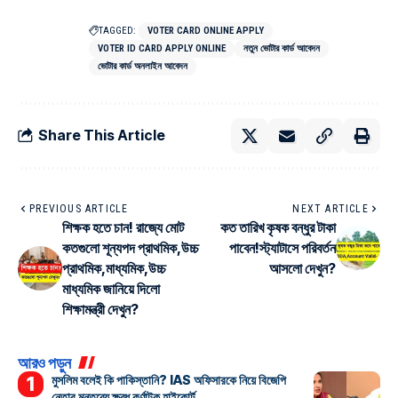
TAGGED:
VOTER CARD ONLINE APPLY
VOTER ID CARD APPLY ONLINE
নতুন ভোটার কার্ড আবেদন
ভোটার কার্ড অনলাইন আবেদন
Share This Article
PREVIOUS ARTICLE
NEXT ARTICLE
শিক্ষক হতে চান! রাজ্যে মোট
কত তারিখ কৃষক বন্ধুর টাকা
কতগুলো শূন্যপদ প্রাথমিক,উচ্চ
পাবেন!স্ট্যাটাসে পরিবর্তন
প্রাথমিক,মাধ্যমিক,উচ্চ
আসলো দেখুন?
মাধ্যমিক জানিয়ে দিলো
শিক্ষামন্ত্রী দেখুন?
আরও পড়ুন
মুসলিম বলেই কি পাকিস্তানি? IAS অফিসারকে নিয়ে বিজেপি
নেতার মন্তব্যে ক্ষুব্ধ কর্ণাটক হাইকোর্ট