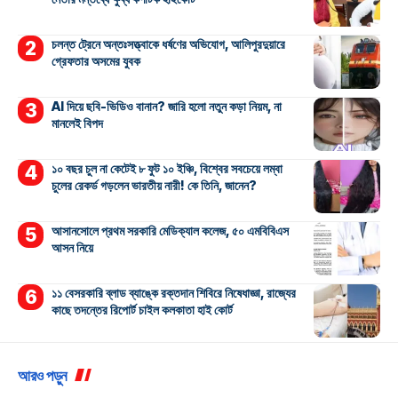
চলন্ত ট্রেনে অন্তঃসত্ত্বাকে ধর্ষণের অভিযোগ, আলিপুরদুয়ারে
গ্রেফতার অসমের যুবক
AI দিয়ে ছবি-ভিডিও বানান? জারি হলো নতুন কড়া নিয়ম, না
মানলেই বিপদ
১০ বছর চুল না কেটেই ৮ ফুট ১০ ইঞ্চি, বিশ্বের সবচেয়ে লম্বা
চুলের রেকর্ড গড়লেন ভারতীয় নারী! কে তিনি, জানেন?
আসানসোলে প্রথম সরকারি মেডিক্যাল কলেজ, ৫০ এমবিবিএস
আসন নিয়ে
১১ বেসরকারি ব্লাড ব্যাঙ্কে রক্তদান শিবিরে নিষেধাজ্ঞা, রাজ্যের
কাছে তদন্তের রিপোর্ট চাইল কলকাতা হাই কোর্ট
আরও পড়ুন