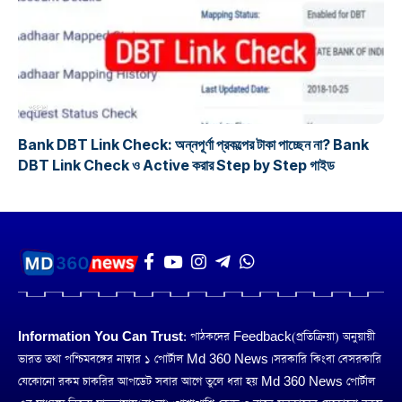
প্রকল্প
Bank DBT Link Check: অন্নপূর্ণা প্রকল্পের টাকা পাচ্ছেন না? Bank
DBT Link Check ও Active করার Step by Step গাইড
Information You Can Trust:
পাঠকদের Feedback(প্রতিক্রিয়া) অনুয়ায়ী
ভারত তথা পশ্চিমবঙ্গের নাম্বার ১ পোর্টাল Md 360 News। সরকারি কিংবা বেসরকারি
যেকোনো রকম চাকরির আপডেট সবার আগে তুলে ধরা হয় Md 360 News পোর্টাল