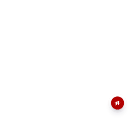
মসজিদের মাইক কেন খুলছে পুলিশ?
ডিজিপির কাছে জবাব চাইলেন নওশাদ
সিদ্দিকী; ব্যাখ্যা না মিললে আইনি পদক্ষেপের
ইঙ্গিত