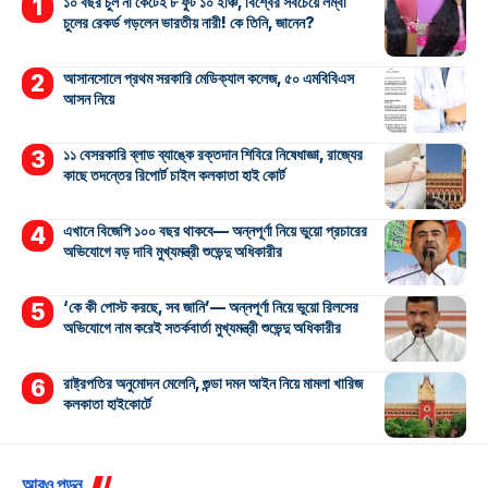
১০ বছর চুল না কেটেই ৮ ফুট ১০ ইঞ্চি, বিশ্বের সবচেয়ে লম্বা
চুলের রেকর্ড গড়লেন ভারতীয় নারী! কে তিনি, জানেন?
আসানসোলে প্রথম সরকারি মেডিক্যাল কলেজ, ৫০ এমবিবিএস
আসন নিয়ে
১১ বেসরকারি ব্লাড ব্যাঙ্কে রক্তদান শিবিরে নিষেধাজ্ঞা, রাজ্যের
কাছে তদন্তের রিপোর্ট চাইল কলকাতা হাই কোর্ট
এখানে বিজেপি ১০০ বছর থাকবে— অন্নপূর্ণা নিয়ে ভুয়ো প্রচারের
অভিযোগে বড় দাবি মুখ্যমন্ত্রী শুভেন্দু অধিকারীর
‘কে কী পোস্ট করছে, সব জানি’— অন্নপূর্ণা নিয়ে ভুয়ো রিলসের
অভিযোগে নাম করেই সতর্কবার্তা মুখ্যমন্ত্রী শুভেন্দু অধিকারীর
রাষ্ট্রপতির অনুমোদন মেলেনি, গুন্ডা দমন আইন নিয়ে মামলা খারিজ
কলকাতা হাইকোর্টে
আরও পড়ুন