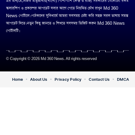
এর মাধ্যমে,নিজস্ব মাতৃভাষায়(বাংলা)। পাশাপাশি কেন্দ্র ও রাজ্য সরকারের যেকোনো রকম
স্কলারশিপ ও প্রকল্পের আপডেট সবার আগে পেতে নিয়মিত চোঁখ রাখুন Md 360
News পোর্টালে। পাঠকদের সুবিধার্থে আমরা সবসময় চেষ্টা করি সহজ সরল ভাষায় সমস্ত
আপডেট দিতে। নতুন কিছু জানতে ও শিখতে সবসময় ভিজিট করুন Md 360 News
পোর্টালটি।
© Copyright © 2026 Md 360 News. All rights reserved
Home
About Us
Privacy Policy
Contact Us
DMCA