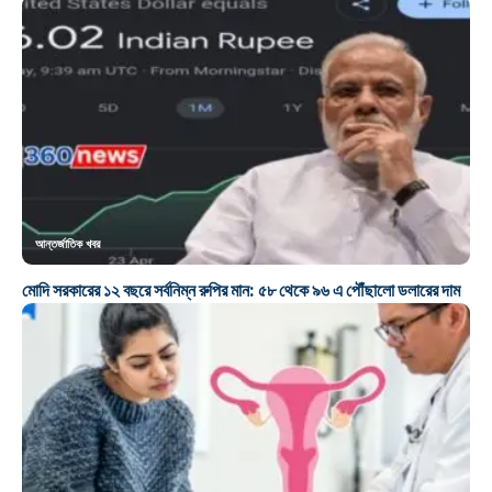
আন্তর্জাতিক খবর
মোদি সরকারের ১২ বছরে সর্বনিম্ন রুপির মান: ৫৮ থেকে ৯৬ এ পৌঁছালো ডলারের দাম