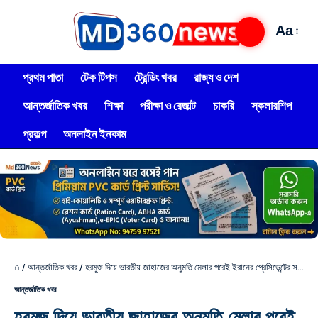
Aa
প্রথম পাতা
টেক টিপস
ট্রেন্ডিং খবর
রাজ্য ও দেশ
আন্তর্জাতিক খবর
শিক্ষা
পরীক্ষা ও রেজাল্ট
চাকরি
স্কলারশিপ
প্রকল্প
অনলাইন ইনকাম
⌂
/
আন্তর্জাতিক খবর
/
হরমুজ দিয়ে ভারতীয় জাহাজের অনুমতি মেলার পরেই ইরানের প্রেসিডেন্টের সঙ্গে কথা বললেন প্রধানমন্ত্রী মোদি
আন্তর্জাতিক খবর
হরমুজ দিয়ে ভারতীয় জাহাজের অনুমতি মেলার পরেই