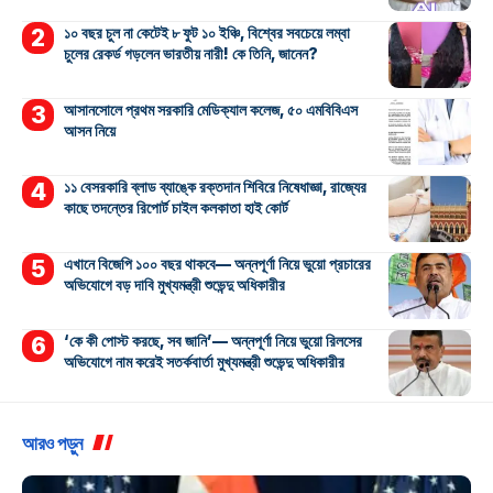
১০ বছর চুল না কেটেই ৮ ফুট ১০ ইঞ্চি, বিশ্বের সবচেয়ে লম্বা
চুলের রেকর্ড গড়লেন ভারতীয় নারী! কে তিনি, জানেন?
আসানসোলে প্রথম সরকারি মেডিক্যাল কলেজ, ৫০ এমবিবিএস
আসন নিয়ে
১১ বেসরকারি ব্লাড ব্যাঙ্কে রক্তদান শিবিরে নিষেধাজ্ঞা, রাজ্যের
কাছে তদন্তের রিপোর্ট চাইল কলকাতা হাই কোর্ট
এখানে বিজেপি ১০০ বছর থাকবে— অন্নপূর্ণা নিয়ে ভুয়ো প্রচারের
অভিযোগে বড় দাবি মুখ্যমন্ত্রী শুভেন্দু অধিকারীর
‘কে কী পোস্ট করছে, সব জানি’— অন্নপূর্ণা নিয়ে ভুয়ো রিলসের
অভিযোগে নাম করেই সতর্কবার্তা মুখ্যমন্ত্রী শুভেন্দু অধিকারীর
আরও পড়ুন