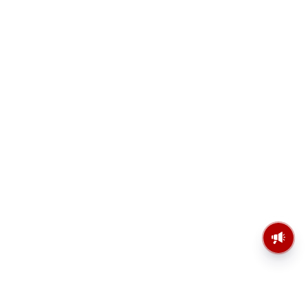
মসজিদের মাইক কেন খুলছে পুলিশ?
ডিজিপির কাছে জবাব চাইলেন নওশাদ
সিদ্দিকী; ব্যাখ্যা না মিললে আইনি পদক্ষেপের
ইঙ্গিত