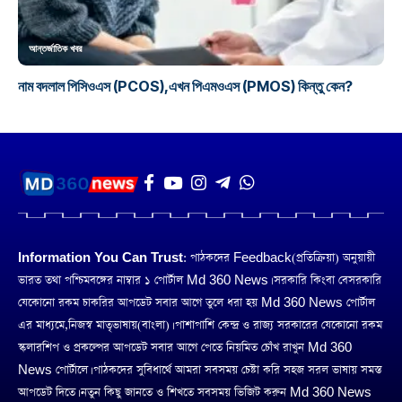
আন্তর্জাতিক খবর
নাম বদলাল পিসিওএস (PCOS),এখন পিএমওএস (PMOS) কিন্তু কেন?
Information You Can Trust:
পাঠকদের Feedback(প্রতিক্রিয়া) অনুয়ায়ী
ভারত তথা পশ্চিমবঙ্গের নাম্বার ১ পোর্টাল Md 360 News। সরকারি কিংবা বেসরকারি
যেকোনো রকম চাকরির আপডেট সবার আগে তুলে ধরা হয় Md 360 News পোর্টাল
এর মাধ্যমে,নিজস্ব মাতৃভাষায়(বাংলা)। পাশাপাশি কেন্দ্র ও রাজ্য সরকারের যেকোনো রকম
স্কলারশিপ ও প্রকল্পের আপডেট সবার আগে পেতে নিয়মিত চোঁখ রাখুন Md 360
News পোর্টালে। পাঠকদের সুবিধার্থে আমরা সবসময় চেষ্টা করি সহজ সরল ভাষায় সমস্ত
আপডেট দিতে। নতুন কিছু জানতে ও শিখতে সবসময় ভিজিট করুন Md 360 News