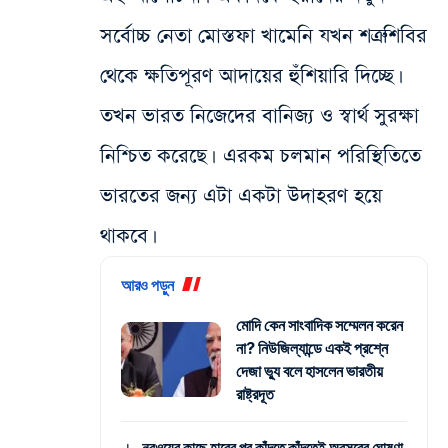
সর্বোচ্চ নেতা মোস্তফা খামেনি যখন শত্রুশিবির
থেকে ক্ষতিপূরণ আদায়ের হুঁশিয়ারি দিচ্ছে।
তখন ভারত নিজেদের বানিজ্য ও স্বার্থ সুরক্ষা
নিশ্চিত করেছে। এরকম চলমান পরিস্থিতিতে
ভারতের জন্য এটা একটা উদাহরণ হয়ে
থাকবে।
আরও পড়ুন
মোদি কেন সাংবাদিক সম্মেলন করেন
না? নিউজিল্যান্ডে একই প্রশ্নে
দেজা ভ্যু বলে হাসলেন ভারতীয়
রাষ্ট্রদূত
নরওয়ের কাছে হারের পর কাঁদতে কাঁদতেই অবসরের ঘোষণা