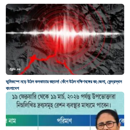
ট্রেন্ডিং খবর
ভূমিকম্পে নড়ে উঠল কলকাতার বহুতল! কেঁপে উঠল দক্ষিণবঙ্গের বহু জেলা, কেন্দ্রস্থল
বাংলাদেশ