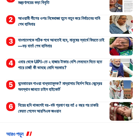
মন্ত্রণালয়ের কড়া বিবৃতি
আওয়ামী লীগের ওপর নিষেধাজ্ঞা তুলে নতুন করে নির্বাচনের দাবি
শেখ হাসিনার
বাংলাদেশকে সঠিক পথে আনতেই হবে, মানুষের স্বার্থে ফিরতে চাই
—বড় বার্তা শেখ হাসিনার
এবার থেকে UPI-তে ২ হাজার টাকার বেশি লেনদেনে দিতে হতে
পারে চার্জ! কী ভাবছে মোদি সরকার?
বন্দেমাতরম গাওয়া বাধ্যতামূলক? মাদ্রাসার নির্দেশ ঘিরে কেন্দ্রের
অবস্থান জানতে চাইল হাইকোর্ট
বিয়ের ছবি থাকলেই বর-বউ প্রমাণ হয় না! ৫ বছর পর চাকরি
ফেরত পেলেন আরপিএফ জওয়ান
আরও পড়ুন