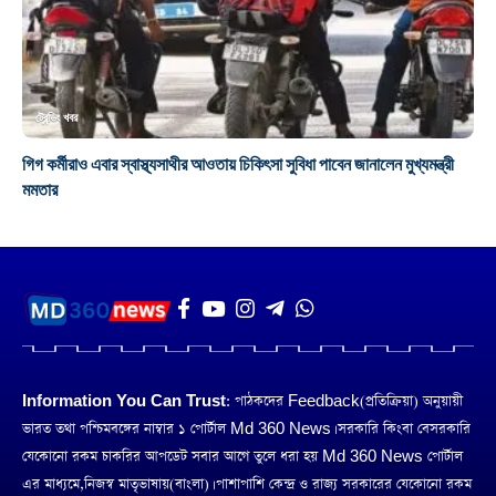
ট্রেন্ডিং খবর
গিগ কর্মীরাও এবার স্বাস্থ্যসাথীর আওতায় চিকিৎসা সুবিধা পাবেন জানালেন মুখ্যমন্ত্রী
মমতার
Information You Can Trust:
পাঠকদের Feedback(প্রতিক্রিয়া) অনুয়ায়ী
ভারত তথা পশ্চিমবঙ্গের নাম্বার ১ পোর্টাল Md 360 News। সরকারি কিংবা বেসরকারি
যেকোনো রকম চাকরির আপডেট সবার আগে তুলে ধরা হয় Md 360 News পোর্টাল
এর মাধ্যমে,নিজস্ব মাতৃভাষায়(বাংলা)। পাশাপাশি কেন্দ্র ও রাজ্য সরকারের যেকোনো রকম