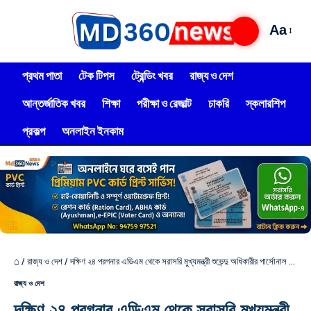
Aa
প্রথম পাতা
টেক টিপস
ট্রেন্ডিং খবর
রাজ্য ও দেশ
আন্তর্জাতিক খবর
শিক্ষা
পরীক্ষা ও রেজাল্ট
চাকরি
স্কলারশিপ
প্রকল্প
অনলাইন ইনকাম
⌂
/
রাজ্য ও দেশ
/
দক্ষিণ ২৪ পরগনার এডিএম থেকে সরাসরি মুখ্যমন্ত্রী শুভেন্দু অধিকারীর পার্সোনাল সেক্রেটারি হলেন IAS শান্তনু বালা
রাজ্য ও দেশ
দক্ষিণ ২৪ পরগনার এডিএম থেকে সরাসরি মুখ্যমন্ত্রী