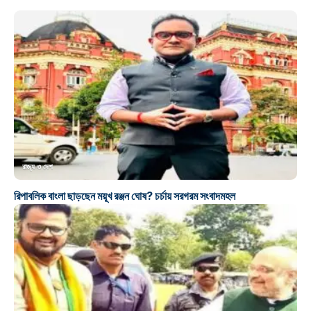
রাজ্য ও দেশ
রিপাবলিক বাংলা ছাড়ছেন ময়ূখ রঞ্জন ঘোষ? চর্চায় সরগরম সংবাদমহল