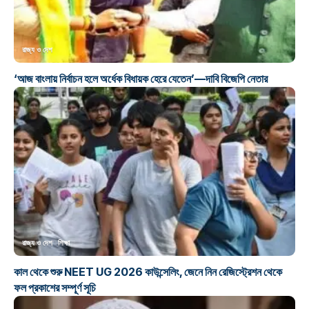
রাজ্য ও দেশ
‘আজ বাংলায় নির্বাচন হলে অর্ধেক বিধায়ক হেরে যেতেন’—দাবি বিজেপি নেতার
রাজ্য ও দেশ
শিক্ষা
কাল থেকে শুরু NEET UG 2026 কাউন্সেলিং, জেনে নিন রেজিস্ট্রেশন থেকে
ফল প্রকাশের সম্পূর্ণ সূচি