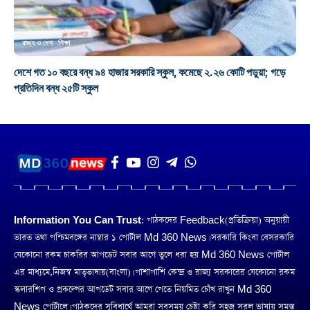
রাজ্য ও দেশ
শিক্ষা
দেশে গত ১০ বছরে বন্ধ ৯৪ হাজার সরকারি স্কুল, কমেছে ২.২৬ কোটি পড়ুয়া; গড়ে
প্রতিদিন বন্ধ ২৫টি স্কুল
Information You Can Trust:
পাঠকদের Feedback(প্রতিক্রিয়া) অনুয়ায়ী
ভারত তথা পশ্চিমবঙ্গের নাম্বার ১ পোর্টাল Md 360 News। সরকারি কিংবা বেসরকারি
যেকোনো রকম চাকরির আপডেট সবার আগে তুলে ধরা হয় Md 360 News পোর্টাল
এর মাধ্যমে,নিজস্ব মাতৃভাষায়(বাংলা)। পাশাপাশি কেন্দ্র ও রাজ্য সরকারের যেকোনো রকম
স্কলারশিপ ও প্রকল্পের আপডেট সবার আগে পেতে নিয়মিত চোঁখ রাখুন Md 360
News পোর্টালে। পাঠকদের সুবিধার্থে আমরা সবসময় চেষ্টা করি সহজ সরল ভাষায় সমস্ত