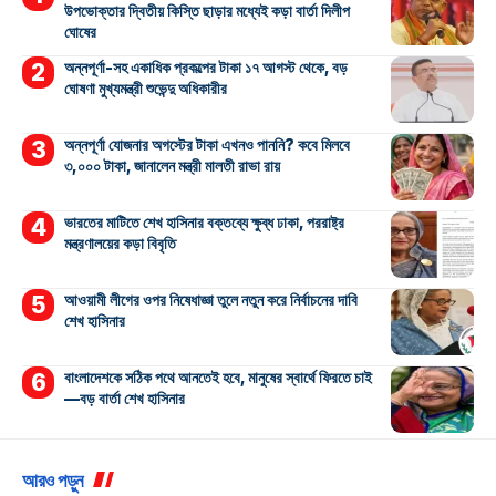
উপভোক্তার দ্বিতীয় কিস্তি ছাড়ার মধ্যেই কড়া বার্তা দিলীপ
ঘোষের
অন্নপূর্ণা-সহ একাধিক প্রকল্পের টাকা ১৭ আগস্ট থেকে, বড়
ঘোষণা মুখ্যমন্ত্রী শুভেন্দু অধিকারীর
অন্নপূর্ণা যোজনার অগস্টের টাকা এখনও পাননি? কবে মিলবে
৩,০০০ টাকা, জানালেন মন্ত্রী মালতী রাভা রায়
ভারতের মাটিতে শেখ হাসিনার বক্তব্যে ক্ষুব্ধ ঢাকা, পররাষ্ট্র
মন্ত্রণালয়ের কড়া বিবৃতি
আওয়ামী লীগের ওপর নিষেধাজ্ঞা তুলে নতুন করে নির্বাচনের দাবি
শেখ হাসিনার
বাংলাদেশকে সঠিক পথে আনতেই হবে, মানুষের স্বার্থে ফিরতে চাই
—বড় বার্তা শেখ হাসিনার
আরও পড়ুন