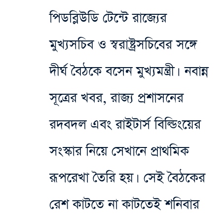
পিডব্লিউডি টেন্টে রাজ্যের
মুখ্যসচিব ও স্বরাষ্ট্রসচিবের সঙ্গে
দীর্ঘ বৈঠকে বসেন মুখ্যমন্ত্রী। নবান্ন
সূত্রের খবর, রাজ্য প্রশাসনের
রদবদল এবং রাইটার্স বিল্ডিংয়ের
সংস্কার নিয়ে সেখানে প্রাথমিক
রূপরেখা তৈরি হয়। সেই বৈঠকের
রেশ কাটতে না কাটতেই শনিবার