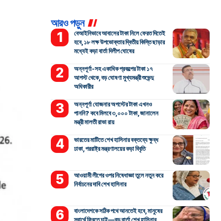
আরও পড়ুন
বেআইনিভাবে আবাসের টাকা নিলে ফেরত দিতেই
হবে, ১৮ লক্ষ উপভোক্তার দ্বিতীয় কিস্তি ছাড়ার
মধ্যেই কড়া বার্তা দিলীপ ঘোষের
অন্নপূর্ণা-সহ একাধিক প্রকল্পের টাকা ১৭
আগস্ট থেকে, বড় ঘোষণা মুখ্যমন্ত্রী শুভেন্দু
অধিকারীর
অন্নপূর্ণা যোজনার অগস্টের টাকা এখনও
পাননি? কবে মিলবে ৩,০০০ টাকা, জানালেন
মন্ত্রী মালতী রাভা রায়
ভারতের মাটিতে শেখ হাসিনার বক্তব্যে ক্ষুব্ধ
ঢাকা, পররাষ্ট্র মন্ত্রণালয়ের কড়া বিবৃতি
আওয়ামী লীগের ওপর নিষেধাজ্ঞা তুলে নতুন করে
নির্বাচনের দাবি শেখ হাসিনার
বাংলাদেশকে সঠিক পথে আনতেই হবে, মানুষের
স্বার্থে ফিরতে চাই—বড় বার্তা শেখ হাসিনার