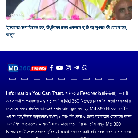
রাজ্য ও দেশ
ইসকনের মেগা কিচেন শুরু, রাঁধুনিদের জন্য একসঙ্গে দু’টি বড় সুখবর! কী ঘোষণা হল,
জানুন
Information You Can Trust:
পাঠকদের Feedback(প্রতিক্রিয়া) অনুয়ায়ী
ভারত তথা পশ্চিমবঙ্গের নাম্বার ১ পোর্টাল Md 360 News। সরকারি কিংবা বেসরকারি
যেকোনো রকম চাকরির আপডেট সবার আগে তুলে ধরা হয় Md 360 News পোর্টাল
এর মাধ্যমে,নিজস্ব মাতৃভাষায়(বাংলা)। পাশাপাশি কেন্দ্র ও রাজ্য সরকারের যেকোনো রকম
স্কলারশিপ ও প্রকল্পের আপডেট সবার আগে পেতে নিয়মিত চোঁখ রাখুন Md 360
News পোর্টালে। পাঠকদের সুবিধার্থে আমরা সবসময় চেষ্টা করি সহজ সরল ভাষায় সমস্ত