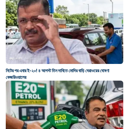
রাজ্য ও দেশ
নিটের পর এবার ই-২০! ৪ আগস্ট তিন দাবিতে মোদির বাড়ি ঘেরাওয়ের ঘোষণা
কেজরিওয়ালের