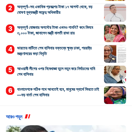
অন্নপূর্ণা-সহ একাধিক প্রকল্পের টাকা ১৭ আগস্ট থেকে, বড়
ঘোষণা মুখ্যমন্ত্রী শুভেন্দু অধিকারীর
অন্নপূর্ণা যোজনার অগস্টের টাকা এখনও পাননি? কবে মিলবে
৩,০০০ টাকা, জানালেন মন্ত্রী মালতী রাভা রায়
ভারতের মাটিতে শেখ হাসিনার বক্তব্যে ক্ষুব্ধ ঢাকা, পররাষ্ট্র
মন্ত্রণালয়ের কড়া বিবৃতি
আওয়ামী লীগের ওপর নিষেধাজ্ঞা তুলে নতুন করে নির্বাচনের দাবি
শেখ হাসিনার
বাংলাদেশকে সঠিক পথে আনতেই হবে, মানুষের স্বার্থে ফিরতে চাই
—বড় বার্তা শেখ হাসিনার
আরও পড়ুন