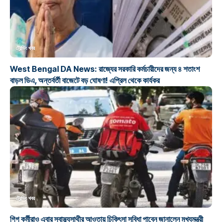
ট্রেন্ডিং খবর
West Bengal DA News: রাজ্যের সরকারি কর্মচারীদের জন্য ৪ শতাংশ
বাড়ল ডিএ, অন্তর্বর্তী বাজেটে বড় ঘোষণা! এপ্রিল থেকে কার্যকর
ট্রেন্ডিং খবর
গিগ কর্মীরাও এবার স্বাস্থ্যসাথীর আওতায় চিকিৎসা সুবিধা পাবেন জানালেন মুখ্যমন্ত্রী