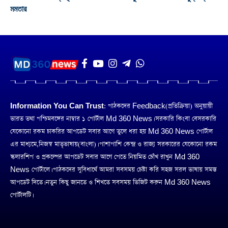
মমতার
Information You Can Trust:
পাঠকদের Feedback(প্রতিক্রিয়া) অনুয়ায়ী
ভারত তথা পশ্চিমবঙ্গের নাম্বার ১ পোর্টাল Md 360 News। সরকারি কিংবা বেসরকারি
যেকোনো রকম চাকরির আপডেট সবার আগে তুলে ধরা হয় Md 360 News পোর্টাল
এর মাধ্যমে,নিজস্ব মাতৃভাষায়(বাংলা)। পাশাপাশি কেন্দ্র ও রাজ্য সরকারের যেকোনো রকম
স্কলারশিপ ও প্রকল্পের আপডেট সবার আগে পেতে নিয়মিত চোঁখ রাখুন Md 360
News পোর্টালে। পাঠকদের সুবিধার্থে আমরা সবসময় চেষ্টা করি সহজ সরল ভাষায় সমস্ত
আপডেট দিতে। নতুন কিছু জানতে ও শিখতে সবসময় ভিজিট করুন Md 360 News
পোর্টালটি।