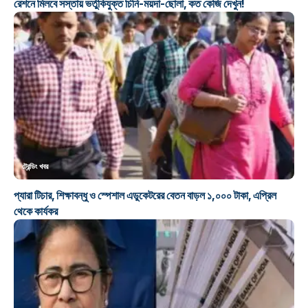
রেশনে মিলবে সস্তায় ভর্তুকিযুক্ত চিনি-ময়দা-ছোলা, কত কেজি দেখুন!
ট্রেন্ডিং খবর
প্যারা টিচার, শিক্ষাবন্ধু ও স্পেশাল এডুকেটরের বেতন বাড়ল ১,০০০ টাকা, এপ্রিল
থেকে কার্যকর