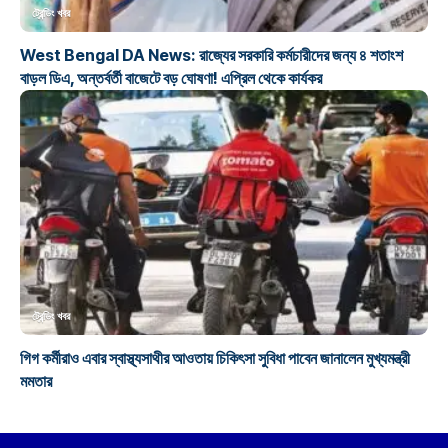
ট্রেন্ডিং খবর
West Bengal DA News: রাজ্যের সরকারি কর্মচারীদের জন্য ৪ শতাংশ
বাড়ল ডিএ, অন্তর্বর্তী বাজেটে বড় ঘোষণা! এপ্রিল থেকে কার্যকর
ট্রেন্ডিং খবর
গিগ কর্মীরাও এবার স্বাস্থ্যসাথীর আওতায় চিকিৎসা সুবিধা পাবেন জানালেন মুখ্যমন্ত্রী
মমতার