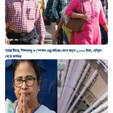
ট্রেন্ডিং খবর
প্যারা টিচার, শিক্ষাবন্ধু ও স্পেশাল এডুকেটরের বেতন বাড়ল ১,০০০ টাকা, এপ্রিল
থেকে কার্যকর