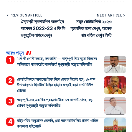
PREVIOUS ARTICLE
NEXT ARTICLE
ঐক্যশ্রী স্কলারশিপ অনলাইন
নতুন ভোটার লিস্ট ২০২৩
আবেদন 2022-23 ও কি কি
প্রকাশিত হলো দেখুন, অনেক
ডকুমেন্টস লাগবে দেখুন
নাম বাতিল দেখুন লিস্ট
আরও পড়ুন
‘কে কী পোস্ট করছে, সব জানি’— অন্নপূর্ণা নিয়ে ভুয়ো রিলসের
অভিযোগে নাম করেই সতর্কবার্তা মুখ্যমন্ত্রী শুভেন্দু অধিকারীর
বেআইনিভাবে আবাসের টাকা নিলে ফেরত দিতেই হবে, ১৮ লক্ষ
উপভোক্তার দ্বিতীয় কিস্তি ছাড়ার মধ্যেই কড়া বার্তা দিলীপ
ঘোষের
অন্নপূর্ণা-সহ একাধিক প্রকল্পের টাকা ১৭ আগস্ট থেকে, বড়
ঘোষণা মুখ্যমন্ত্রী শুভেন্দু অধিকারীর
রাষ্ট্রপতির অনুমোদন মেলেনি, গুন্ডা দমন আইন নিয়ে মামলা খারিজ
কলকাতা হাইকোর্টে