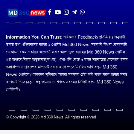
Information You Can Trust:
পাঠকদের Feedback(প্রতিক্রিয়া) অনুয়ায়ী
ভারত তথা পশ্চিমবঙ্গের নাম্বার ১ পোর্টাল Md 360 News। সরকারি কিংবা বেসরকারি
যেকোনো রকম চাকরির আপডেট সবার আগে তুলে ধরা হয় Md 360 News পোর্টাল
এর মাধ্যমে,নিজস্ব মাতৃভাষায়(বাংলা)। পাশাপাশি কেন্দ্র ও রাজ্য সরকারের যেকোনো রকম
স্কলারশিপ ও প্রকল্পের আপডেট সবার আগে পেতে নিয়মিত চোঁখ রাখুন Md 360
News পোর্টালে। পাঠকদের সুবিধার্থে আমরা সবসময় চেষ্টা করি সহজ সরল ভাষায় সমস্ত
আপডেট দিতে। নতুন কিছু জানতে ও শিখতে সবসময় ভিজিট করুন Md 360 News
পোর্টালটি।
© Copyright © 2026 Md 360 News. All rights reserved