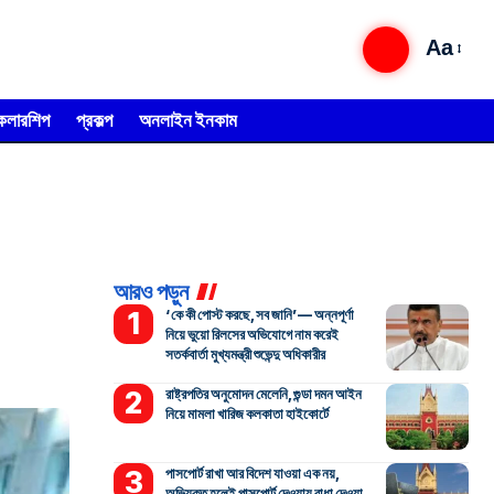
Aa
্কলারশিপ
প্রকল্প
অনলাইন ইনকাম
আরও পড়ুন
‘কে কী পোস্ট করছে, সব জানি’— অন্নপূর্ণা
নিয়ে ভুয়ো রিলসের অভিযোগে নাম করেই
সতর্কবার্তা মুখ্যমন্ত্রী শুভেন্দু অধিকারীর
রাষ্ট্রপতির অনুমোদন মেলেনি, গুন্ডা দমন আইন
নিয়ে মামলা খারিজ কলকাতা হাইকোর্টে
পাসপোর্ট রাখা আর বিদেশ যাওয়া এক নয়,
অভিযুক্ত হলেই পাসপোর্ট দেওয়ায় বাধা দেওয়া