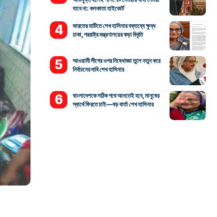
যাবে না: কলকাতা হাইকোর্ট
ভারতের মাটিতে শেখ হাসিনার বক্তব্যে ক্ষুব্ধ
ঢাকা, পররাষ্ট্র মন্ত্রণালয়ের কড়া বিবৃতি
আওয়ামী লীগের ওপর নিষেধাজ্ঞা তুলে নতুন করে
নির্বাচনের দাবি শেখ হাসিনার
বাংলাদেশকে সঠিক পথে আনতেই হবে, মানুষের
স্বার্থে ফিরতে চাই—বড় বার্তা শেখ হাসিনার