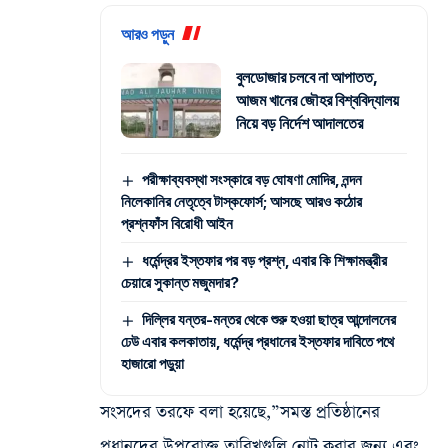
আরও পড়ুন
বুলডোজার চলবে না আপাতত,
আজম খানের জৌহর বিশ্ববিদ্যালয়
নিয়ে বড় নির্দেশ আদালতের
পরীক্ষাব্যবস্থা সংস্কারে বড় ঘোষণা মোদির, নন্দন
নিলেকানির নেতৃত্বে টাস্কফোর্স; আসছে আরও কঠোর
প্রশ্নফাঁস বিরোধী আইন
ধর্মেন্দ্রর ইস্তফার পর বড় প্রশ্ন, এবার কি শিক্ষামন্ত্রীর
চেয়ারে সুকান্ত মজুমদার?
দিল্লির যন্তর-মন্তর থেকে শুরু হওয়া ছাত্র আন্দোলনের
ঢেউ এবার কলকাতায়, ধর্মেন্দ্র প্রধানের ইস্তফার দাবিতে পথে
হাজারো পড়ুয়া
সংসদের তরফে বলা হয়েছে,”সমস্ত প্রতিষ্ঠানের
প্রধানদের উপরোক্ত তারিখগুলি নোট করার জন্য এবং