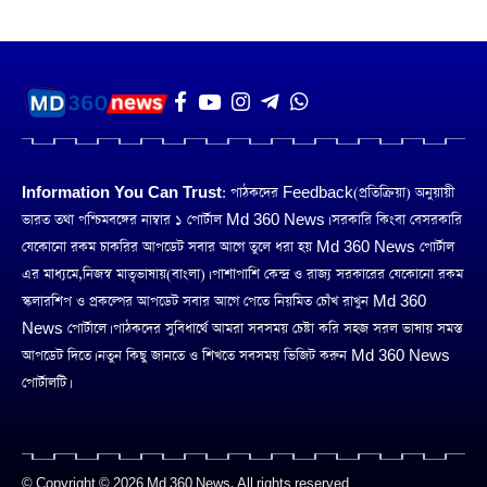
Information You Can Trust:
পাঠকদের Feedback(প্রতিক্রিয়া) অনুয়ায়ী
ভারত তথা পশ্চিমবঙ্গের নাম্বার ১ পোর্টাল Md 360 News। সরকারি কিংবা বেসরকারি
যেকোনো রকম চাকরির আপডেট সবার আগে তুলে ধরা হয় Md 360 News পোর্টাল
এর মাধ্যমে,নিজস্ব মাতৃভাষায়(বাংলা)। পাশাপাশি কেন্দ্র ও রাজ্য সরকারের যেকোনো রকম
স্কলারশিপ ও প্রকল্পের আপডেট সবার আগে পেতে নিয়মিত চোঁখ রাখুন Md 360
News পোর্টালে। পাঠকদের সুবিধার্থে আমরা সবসময় চেষ্টা করি সহজ সরল ভাষায় সমস্ত
আপডেট দিতে। নতুন কিছু জানতে ও শিখতে সবসময় ভিজিট করুন Md 360 News
পোর্টালটি।
© Copyright © 2026 Md 360 News. All rights reserved