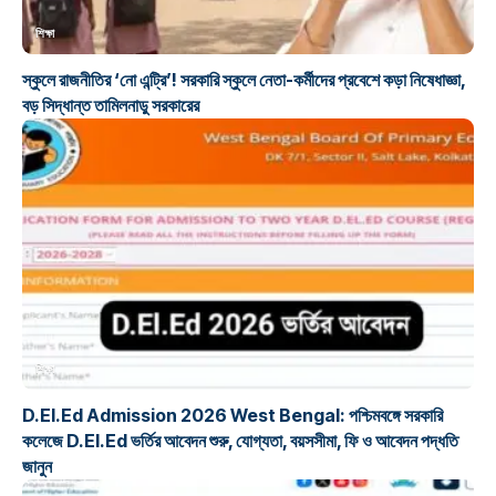
শিক্ষা
স্কুলে রাজনীতির ‘নো এন্ট্রি’! সরকারি স্কুলে নেতা-কর্মীদের প্রবেশে কড়া নিষেধাজ্ঞা,
বড় সিদ্ধান্ত তামিলনাড়ু সরকারের
শিক্ষা
D.El.Ed Admission 2026 West Bengal: পশ্চিমবঙ্গে সরকারি
কলেজে D.El.Ed ভর্তির আবেদন শুরু, যোগ্যতা, বয়সসীমা, ফি ও আবেদন পদ্ধতি
জানুন