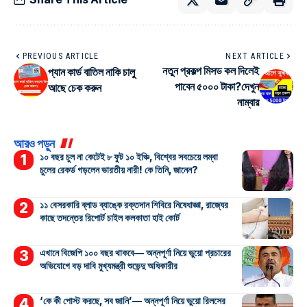
PREVIOUS ARTICLE
NEXT ARTICLE
নতুন প্রকল্প মিসড কল দিলেই
প্যান কার্ড বাতিল নাকি চালু
পাবেন ৫০০০ টাকা?দেখুন
আছে চেক করুন
নাম্বার
আরও পড়ুন
১০ বছর চুল না কেটেই ৮ ফুট ১০ ইঞ্চি, বিশ্বের সবচেয়ে লম্বা
চুলের রেকর্ড গড়লেন ভারতীয় নারী! কে তিনি, জানেন?
১১ বেসরকারি ব্লাড ব্যাঙ্কে রক্তদান শিবিরে নিষেধাজ্ঞা, রাজ্যের
কাছে তদন্তের রিপোর্ট চাইল কলকাতা হাই কোর্ট
এখানে বিজেপি ১০০ বছর থাকবে— অন্নপূর্ণা নিয়ে ভুয়ো প্রচারের
অভিযোগে বড় দাবি মুখ্যমন্ত্রী শুভেন্দু অধিকারীর
‘কে কী পোস্ট করছে, সব জানি’— অন্নপূর্ণা নিয়ে ভুয়ো রিলসের