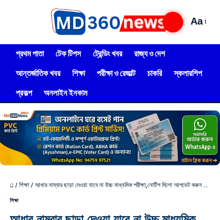
Aa
প্রথম পাতা
টেক টিপস
ট্রেন্ডিং খবর
রাজ্য ও দেশ
আন্তর্জাতিক খবর
শিক্ষা
পরীক্ষা ও রেজাল্ট
চাকরি
স্কলারশিপ
প্রকল্প
অনলাইন ইনকাম
⌂
/
শিক্ষা
/
আধার নাম্বার ছাড়া দেওয়া যাবে না উচ্চ মাধ্যমিক পরীক্ষা,নোটিশ দিলো আপডেট করুন নাম্বার
শিক্ষা
আধার নাম্বার ছাড়া দেওয়া যাবে না উচ্চ মাধ্যমিক