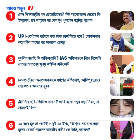
আরও পড়ুন
কেন শিক্ষামন্ত্রীর পদ ছেড়েছিলেন? নিট আন্দোলনের জেরেই কি
ইস্তফা, দুই সপ্তাহ পর কেন মুখ খুললেন ধর্মেন্দ্র প্রধান
UPI-তে টাকা পাঠালে কত টাকা চার্জ দিতে হবে? লোকসভার
নতুন বিল পাসের পর জানালো কেন্দ্র
মুসলিম বলেই কি পাকিস্তানি? IAS অফিসারকে নিয়ে বিজেপি
নেতার মন্তব্যে ক্ষুব্ধ কর্ণাটক হাইকোর্ট
চলন্ত ট্রেনে অন্তঃসত্ত্বাকে ধর্ষণের অভিযোগ, আলিপুরদুয়ারে
গ্রেফতার অসমের যুবক
AI দিয়ে ছবি-ভিডিও বানান? জারি হলো নতুন কড়া নিয়ম, না
মানলেই বিপদ
১০ বছর চুল না কেটেই ৮ ফুট ১০ ইঞ্চি, বিশ্বের সবচেয়ে লম্বা
চুলের রেকর্ড গড়লেন ভারতীয় নারী! কে তিনি, জানেন?