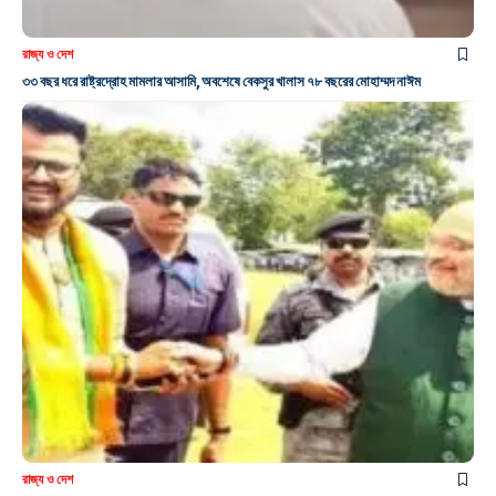
রাজ্য ও দেশ
৩৩ বছর ধরে রাষ্ট্রদ্রোহ মামলার আসামি, অবশেষে বেকসুর খালাস ৭৮ বছরের মোহাম্মদ নাঈম
রাজ্য ও দেশ