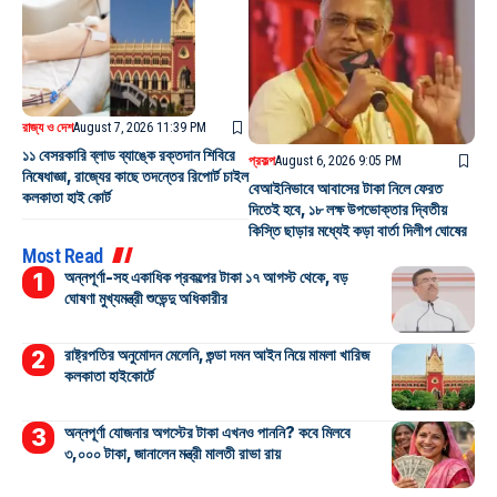
রাজ্য ও দেশ
August 7, 2026 11:39 PM
১১ বেসরকারি ব্লাড ব্যাঙ্কে রক্তদান শিবিরে
প্রকল্প
August 6, 2026 9:05 PM
নিষেধাজ্ঞা, রাজ্যের কাছে তদন্তের রিপোর্ট চাইল
বেআইনিভাবে আবাসের টাকা নিলে ফেরত
কলকাতা হাই কোর্ট
দিতেই হবে, ১৮ লক্ষ উপভোক্তার দ্বিতীয়
কিস্তি ছাড়ার মধ্যেই কড়া বার্তা দিলীপ ঘোষের
Most Read
অন্নপূর্ণা-সহ একাধিক প্রকল্পের টাকা ১৭ আগস্ট থেকে, বড়
ঘোষণা মুখ্যমন্ত্রী শুভেন্দু অধিকারীর
রাষ্ট্রপতির অনুমোদন মেলেনি, গুন্ডা দমন আইন নিয়ে মামলা খারিজ
কলকাতা হাইকোর্টে
অন্নপূর্ণা যোজনার অগস্টের টাকা এখনও পাননি? কবে মিলবে
৩,০০০ টাকা, জানালেন মন্ত্রী মালতী রাভা রায়