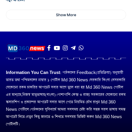
Show More
Information You Can Trust:
পাঠকদের Feedback(প্রতিক্রিয়া) অনুয়ায়ী
ভারত তথা পশ্চিমবঙ্গের নাম্বার ১ পোর্টাল Md 360 News। সরকারি কিংবা বেসরকারি
যেকোনো রকম চাকরির আপডেট সবার আগে তুলে ধরা হয় Md 360 News পোর্টাল
এর মাধ্যমে,নিজস্ব মাতৃভাষায়(বাংলা)। পাশাপাশি কেন্দ্র ও রাজ্য সরকারের যেকোনো রকম
স্কলারশিপ ও প্রকল্পের আপডেট সবার আগে পেতে নিয়মিত চোঁখ রাখুন Md 360
News পোর্টালে। পাঠকদের সুবিধার্থে আমরা সবসময় চেষ্টা করি সহজ সরল ভাষায় সমস্ত
আপডেট দিতে। নতুন কিছু জানতে ও শিখতে সবসময় ভিজিট করুন Md 360 News
পোর্টালটি।