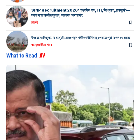
SINP Recruitment 2026: মাধ্যমিক পাশ, ITI, ডিপ্লোমা, গ্র্যাজুয়েট—
সবার জন্য চাকরির সুযোগ, আবেদন শুরু আজই
চাকরি
উড্ডয়নের কিছুক্ষণের মধ্যেই ভেঙে পড়ল পর্যটকবাহী বিমান, পেরুতে প্রাণ গেল ১৩ জনের
আন্তর্জাতিক খবর
What to Read