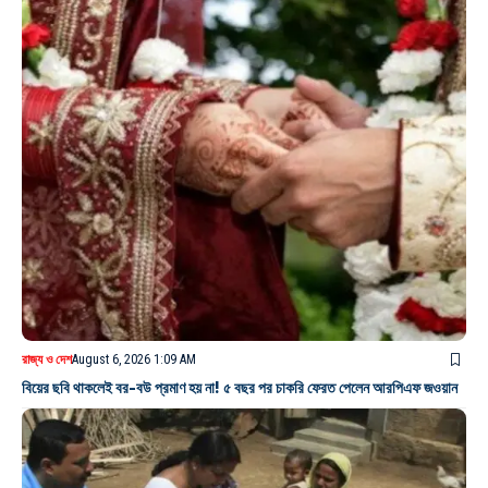
রাজ্য ও দেশ
August 6, 2026 1:09 AM
বিয়ের ছবি থাকলেই বর-বউ প্রমাণ হয় না! ৫ বছর পর চাকরি ফেরত পেলেন আরপিএফ জওয়ান