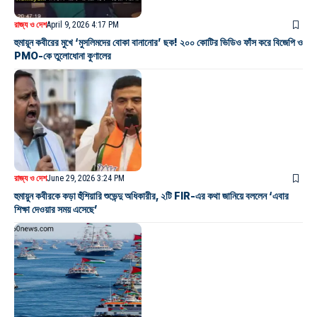
রাজ্য ও দেশ
April 9, 2026 4:17 PM
হুমায়ূন কবীরের মুখে ‘মুসলিমদের বোকা বানানোর’ ছক! ২০০ কোটির ভিডিও ফাঁস করে বিজেপি ও
PMO-কে তুলোধোনা কুণালের
রাজ্য ও দেশ
June 29, 2026 3:24 PM
হুমায়ুন কবীরকে কড়া হুঁশিয়ারি শুভেন্দু অধিকারীর, ২টি FIR-এর কথা জানিয়ে বললেন ‘এবার
শিক্ষা দেওয়ার সময় এসেছে’