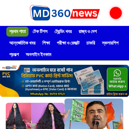
প্রথম পাতা
টেক টিপস
ট্রেন্ডিং খবর
রাজ্য ও দেশ
আন্তর্জাতিক খবর
শিক্ষা
পরীক্ষা ও রেজাল্ট
চাকরি
স্কলারশিপ
প্রকল্প
অনলাইন ইনকাম