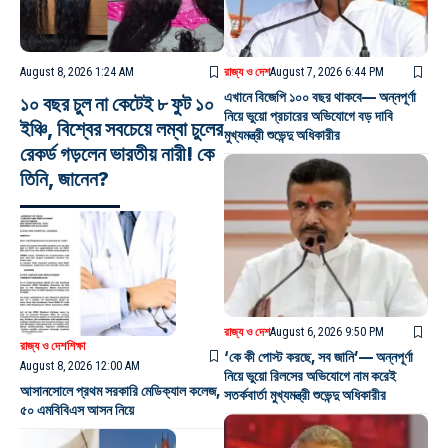
August 8, 2026 1:24 AM
রাজ্য ও দেশ
August 7, 2026 6:44 PM
এখানে বিজেপি ১০০ বছর থাকবে— অন্নপূর্ণা
১০ বছর চুল না কেটেই ৮ ফুট ১০
নিয়ে ভুয়ো প্রচারের অভিযোগে বড় দাবি
ইঞ্চি, বিশ্বের সবচেয়ে লম্বা চুলের
মুখ্যমন্ত্রী শুভেন্দু অধিকারীর
রেকর্ড গড়লেন ভারতীয় নারী! কে
তিনি, জানেন?
রাজ্য ও দেশ
August 6, 2026 9:50 PM
রাজ্য ও দেশ
শিক্ষা
‘কে কী পোস্ট করছে, সব জানি’— অন্নপূর্ণা
August 8, 2026 12:00 AM
নিয়ে ভুয়ো রিলসের অভিযোগে নাম করেই
আসানসোলে প্রথম সরকারি মেডিক্যাল কলেজ,
সতর্কবার্তা মুখ্যমন্ত্রী শুভেন্দু অধিকারীর
৫০ এমবিবিএস আসন নিয়ে