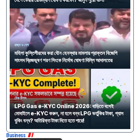
দেশে ফেরার রোডম্যাপ ঘোষণা করবেন? জানুন পুরো ঘটনা
রাজ্য ও দেশ
মহিলা কুস্তিগীরদের করা যৌন হেনস্থার মামলায় প্রাক্তন বিজেপি
সাংসদ ব্রিজভূষণ শরণ সিংকে নির্দোষ ঘোষণা দিল্লি আদালতের
টেক টিপস
LPG Gas e-KYC Online 2026: বাড়িতে বসেই
মোবাইলে e-KYC করুন, না হলে বন্ধ LPG ভর্তুকির টাকা, গ্যাস
বুকিং বন্ধ? অতিরিক্ত টাকা দিতে হতে পারে!
Business