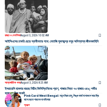
রাজ্য ও দেশ
শিক্ষা
August 3, 2026 10:02 AM
আইসিএসের চাকরি ছেড়ে স্বাধীনতার পথে: নেতাজি সুভাষচন্দ্র বসুর অবিশ্বাস্য জীবনকাহিনি
আন্তর্জাতিক খবর
August 3, 2026 8:25 AM
ইসরায়েলি হামলায় ঝরছে নিরীহ ফিলিস্তিনিদের প্রাণ, গাজায় নিহত ৭৩ হাজার ৩৪৯; গভীর
হচ্ছে মানবিক সংকট
Pink Card West Bengal: নতুন নিয়ম চালু, পিঙ্ক কার্ড না থাকলে আর ফ্রি
বাসে চড়তে পারবেন না মহিলারা
প্রকল্প