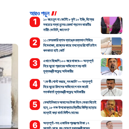
আরও পড়ুন
১০ বছর চুল না কেটেই ৮ ফুট ১০ ইঞ্চি, বিশ্বের
সবচেয়ে লম্বা চুলের রেকর্ড গড়লেন ভারতীয়
নারী! কে তিনি, জানেন?
১১ বেসরকারি ব্লাড ব্যাঙ্কে রক্তদান শিবিরে
নিষেধাজ্ঞা, রাজ্যের কাছে তদন্তের রিপোর্ট চাইল
কলকাতা হাই কোর্ট
এখানে বিজেপি ১০০ বছর থাকবে— অন্নপূর্ণা
নিয়ে ভুয়ো প্রচারের অভিযোগে বড় দাবি
মুখ্যমন্ত্রী শুভেন্দু অধিকারীর
‘কে কী পোস্ট করছে, সব জানি’— অন্নপূর্ণা
নিয়ে ভুয়ো রিলসের অভিযোগে নাম করেই
সতর্কবার্তা মুখ্যমন্ত্রী শুভেন্দু অধিকারীর
বেআইনিভাবে আবাসের টাকা নিলে ফেরত দিতেই
হবে, ১৮ লক্ষ উপভোক্তার দ্বিতীয় কিস্তি ছাড়ার
মধ্যেই কড়া বার্তা দিলীপ ঘোষের
অন্নপূর্ণা-সহ একাধিক প্রকল্পের টাকা ১৭
আগস্ট থেকে, বড় ঘোষণা মুখ্যমন্ত্রী শুভেন্দু