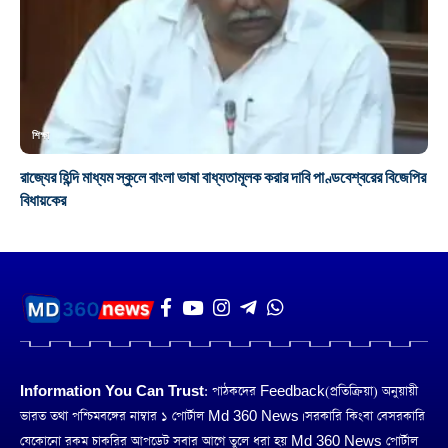
শিক্ষা
রাজ্যের হিন্দি মাধ্যম স্কুলে বাংলা ভাষা বাধ্যতামূলক করার দাবি পাণ্ডবেশ্বরের বিজেপির
বিধায়কের
Information You Can Trust:
পাঠকদের Feedback(প্রতিক্রিয়া) অনুয়ায়ী
ভারত তথা পশ্চিমবঙ্গের নাম্বার ১ পোর্টাল Md 360 News। সরকারি কিংবা বেসরকারি
যেকোনো রকম চাকরির আপডেট সবার আগে তুলে ধরা হয় Md 360 News পোর্টাল