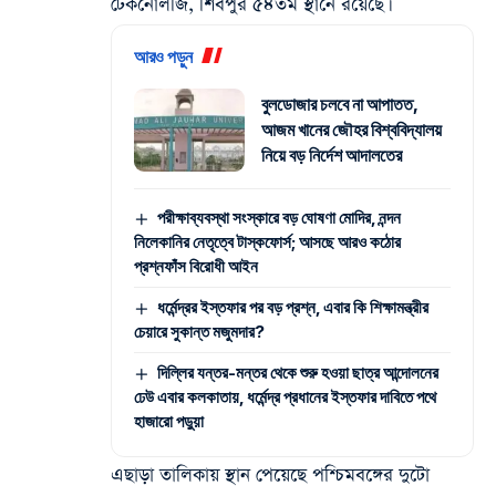
টেকনোলজি, শিবপুর ৫৪তম স্থানে রয়েছে।
আরও পড়ুন
বুলডোজার চলবে না আপাতত,
আজম খানের জৌহর বিশ্ববিদ্যালয়
নিয়ে বড় নির্দেশ আদালতের
পরীক্ষাব্যবস্থা সংস্কারে বড় ঘোষণা মোদির, নন্দন
নিলেকানির নেতৃত্বে টাস্কফোর্স; আসছে আরও কঠোর
প্রশ্নফাঁস বিরোধী আইন
ধর্মেন্দ্রর ইস্তফার পর বড় প্রশ্ন, এবার কি শিক্ষামন্ত্রীর
চেয়ারে সুকান্ত মজুমদার?
দিল্লির যন্তর-মন্তর থেকে শুরু হওয়া ছাত্র আন্দোলনের
ঢেউ এবার কলকাতায়, ধর্মেন্দ্র প্রধানের ইস্তফার দাবিতে পথে
হাজারো পড়ুয়া
এছাড়া তালিকায় স্থান পেয়েছে
পশ্চিমবঙ্গের দুটো