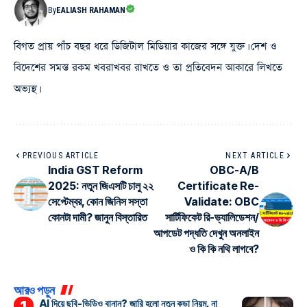
By
EALIASH RAHAMAN
বিগত প্রায় পাঁচ বছর ধরে ডিজিটাল মিডিয়ার কাজের সঙ্গে যুক্ত। দেশ ও
বিদেশের সমস্ত রকম খবরাখবর রাখতে ও তা প্রতিবেদন আকারে লিখতে
অভ্যস্থ।
PREVIOUS ARTICLE
NEXT ARTICLE
India GST Reform
OBC-A/B
2025: নতুন জিএসটি চালু ২২
Certificate Re-
সেপ্টেম্বর, কোন জিনিস সস্তা
Validate: OBC
কোনটা দামী? জানুন বিস্তারিত
সার্টিফিকেট রি-ভ্যালিডেশন/
আপডেট পদ্ধতি দেখুন অনলাইন
ও কি কি নথি লাগবে?
আরও পড়ুন
AI দিয়ে ছবি-ভিডিও বানান? জারি হলো নতুন কড়া নিয়ম, না