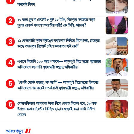
মানলেই বিপদ
১০ বছর চুল না কেটেই ৮ ফুট ১০ ইঞ্চি, বিশ্বের সবচেয়ে লম্বা
চুলের রেকর্ড গড়লেন ভারতীয় নারী! কে তিনি, জানেন?
১১ বেসরকারি ব্লাড ব্যাঙ্কে রক্তদান শিবিরে নিষেধাজ্ঞা, রাজ্যের
কাছে তদন্তের রিপোর্ট চাইল কলকাতা হাই কোর্ট
এখানে বিজেপি ১০০ বছর থাকবে— অন্নপূর্ণা নিয়ে ভুয়ো প্রচারের
অভিযোগে বড় দাবি মুখ্যমন্ত্রী শুভেন্দু অধিকারীর
‘কে কী পোস্ট করছে, সব জানি’— অন্নপূর্ণা নিয়ে ভুয়ো রিলসের
অভিযোগে নাম করেই সতর্কবার্তা মুখ্যমন্ত্রী শুভেন্দু অধিকারীর
বেআইনিভাবে আবাসের টাকা নিলে ফেরত দিতেই হবে, ১৮ লক্ষ
উপভোক্তার দ্বিতীয় কিস্তি ছাড়ার মধ্যেই কড়া বার্তা দিলীপ
ঘোষের
আরও পড়ুন