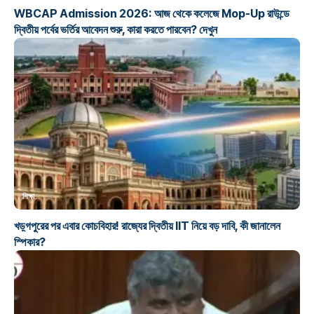
WBCAP Admission 2026: আজ থেকে কলেজে Mop-Up রাউন্ডে
দ্বিতীয় পর্বের ভর্তির আবেদন শুরু, কারা করতে পারবেন? দেখুন
শিক্ষা
খড়্গপুরের পর এবার কোচবিহার! রাজ্যের দ্বিতীয় IIT নিয়ে বড় দাবি, কী জানালেন
স্পিকার?