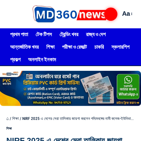
Aa
প্রথম পাতা
টেক টিপস
ট্রেন্ডিং খবর
রাজ্য ও দেশ
আন্তর্জাতিক খবর
শিক্ষা
পরীক্ষা ও রেজাল্ট
চাকরি
স্কলারশিপ
প্রকল্প
অনলাইন ইনকাম
⌂
/
শিক্ষা
/
NIRF 2025 এ দেশের সেরা তালিকায় জায়গা করলেন পশ্চিমবঙ্গের নামী কলেজ-ইউনিভার্সিটি দেখুন লিস্ট
শিক্ষা
NIRF 2025 এ দেশের সেরা তালিকায় জায়গা