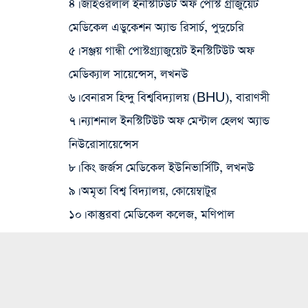
৪। জাহ‌ওরলাল ইনস্টিটিউট অফ পোস্ট গ্রাজুয়েট
মেডিকেল এডুকেশন অ্যান্ড রিসার্চ, পুদুচেরি
৫। সঞ্জয় গান্ধী পোস্টগ্র্যাজুয়েট ইনস্টিটিউট অফ
মেডিক্যাল সায়েন্সেস, লখনউ
৬। বেনারস হিন্দু বিশ্ববিদ্যালয় (BHU), বারাণসী
৭। ন্যাশনাল ইনস্টিটিউট অফ মেন্টাল হেলথ অ্যান্ড
নিউরোসায়েন্সেস
৮। কিং জর্জস মেডিকেল ইউনিভার্সিটি, লখনউ
৯। অমৃতা বিশ্ব বিদ্যালয়, কোয়েম্বাটুর
১০। কাস্তুরবা মেডিকেল কলেজ, মণিপাল