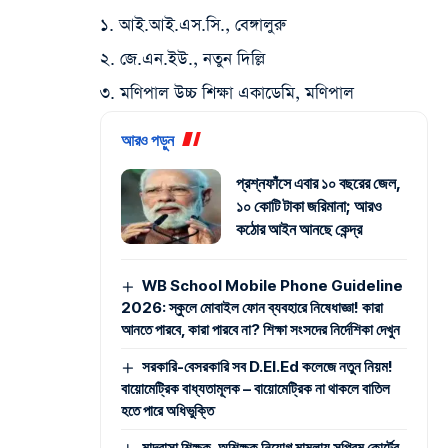
১. আই.আই.এস.সি., বেঙ্গালুরু
২. জে.এন.ইউ., নতুন দিল্লি
৩. মণিপাল উচ্চ শিক্ষা একাডেমি, মণিপাল
আরও পড়ুন
প্রশ্নফাঁসে এবার ১০ বছরের জেল,
১০ কোটি টাকা জরিমানা; আরও
কঠোর আইন আনছে কেন্দ্র
WB School Mobile Phone Guideline
2026: স্কুলে মোবাইল ফোন ব্যবহারে নিষেধাজ্ঞা! কারা
আনতে পারবে, কারা পারবে না? শিক্ষা সংসদের নির্দেশিকা দেখুন
সরকারি-বেসরকারি সব D.El.Ed কলেজে নতুন নিয়ম!
বায়োমেট্রিক বাধ্যতামূলক – বায়োমেট্রিক না থাকলে বাতিল
হতে পারে অধিভুক্তি
মাদ্রাসা শিক্ষক-অশিক্ষক নিয়োগ মামলায় সুপ্রিম কোর্টের