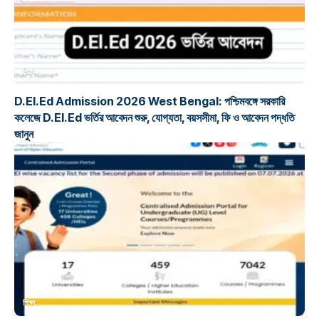
শিক্ষা
D.El.Ed Admission 2026 West Bengal: পশ্চিমবঙ্গে সরকারি
কলেজে D.El.Ed ভর্তির আবেদন শুরু, যোগ্যতা, বয়সসীমা, ফি ও আবেদন পদ্ধতি
জানুন
শিক্ষা