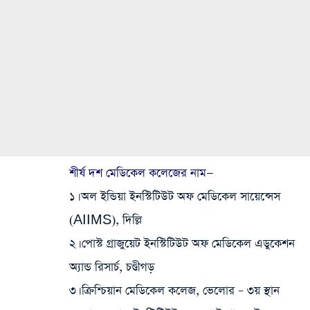
শীর্ষ দশ মেডিকেল কলেজের নাম—
১। অল ইন্ডিয়া ইনস্টিটিউট অফ মেডিকেল সায়েন্সেস
(AIIMS), দিল্লি
২। পোস্ট গ্রাজুয়েট ইনস্টিটিউট অফ মেডিকেল এডুকেশন
অ্যান্ড রিসার্চ, চণ্ডীগড়
৩। ক্রিশ্চিয়ান মেডিকেল কলেজ, ভেলোর – ৩য় স্থান