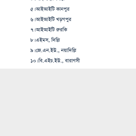
৫। আইআইটি কানপুর
৬। আইআইটি খড়গপুর
৭। আইআইটি রুরকি
৮। এইমস, দিল্লি
৯। জে.এন.ইউ., নয়াদিল্লি
১০। বি.এইচ.ইউ., বারাণসী