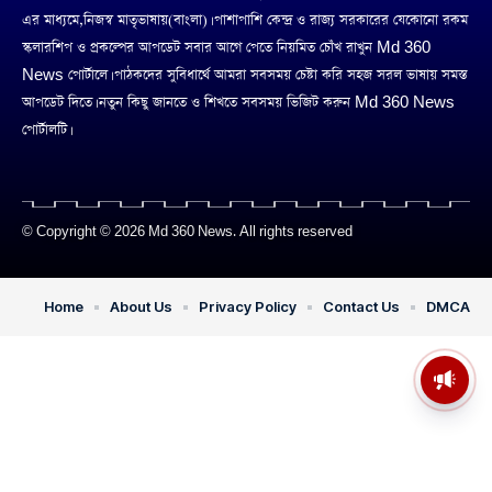
এর মাধ্যমে,নিজস্ব মাতৃভাষায়(বাংলা)। পাশাপাশি কেন্দ্র ও রাজ্য সরকারের যেকোনো রকম
স্কলারশিপ ও প্রকল্পের আপডেট সবার আগে পেতে নিয়মিত চোঁখ রাখুন Md 360
News পোর্টালে। পাঠকদের সুবিধার্থে আমরা সবসময় চেষ্টা করি সহজ সরল ভাষায় সমস্ত
আপডেট দিতে। নতুন কিছু জানতে ও শিখতে সবসময় ভিজিট করুন Md 360 News
পোর্টালটি।
© Copyright © 2026 Md 360 News. All rights reserved
Home
About Us
Privacy Policy
Contact Us
DMCA
মসজিদের মাইক কেন খুলছে পুলিশ?
ডিজিপির কাছে জবাব চাইলেন নওশাদ
সিদ্দিকী; ব্যাখ্যা না মিললে আইনি পদক্ষেপের
ইঙ্গিত