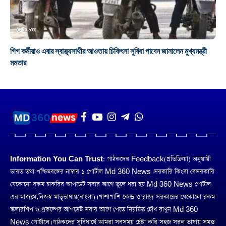
ট্রেন্ডিং খবর
গিগ কর্মীরাও এবার স্বাস্থ্যসাথীর আওতায় চিকিৎসা সুবিধা পাবেন জানালেন মুখ্যমন্ত্রী
মমতার
Information You Can Trust:
পাঠকদের Feedback(প্রতিক্রিয়া) অনুয়ায়ী
ভারত তথা পশ্চিমবঙ্গের নাম্বার ১ পোর্টাল Md 360 News। সরকারি কিংবা বেসরকারি
যেকোনো রকম চাকরির আপডেট সবার আগে তুলে ধরা হয় Md 360 News পোর্টাল
এর মাধ্যমে,নিজস্ব মাতৃভাষায়(বাংলা)। পাশাপাশি কেন্দ্র ও রাজ্য সরকারের যেকোনো রকম
স্কলারশিপ ও প্রকল্পের আপডেট সবার আগে পেতে নিয়মিত চোঁখ রাখুন Md 360
News পোর্টালে। পাঠকদের সুবিধার্থে আমরা সবসময় চেষ্টা করি সহজ সরল ভাষায় সমস্ত