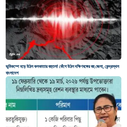
ট্রেন্ডিং খবর
ভূমিকম্পে নড়ে উঠল কলকাতার বহুতল! কেঁপে উঠল দক্ষিণবঙ্গের বহু জেলা, কেন্দ্রস্থল
বাংলাদেশ