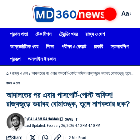
Aa
প্রথম পাতা
টেক টিপস
ট্রেন্ডিং খবর
রাজ্য ও দেশ
আন্তর্জাতিক খবর
শিক্ষা
পরীক্ষা ও রেজাল্ট
চাকরি
স্কলারশিপ
প্রকল্প
অনলাইন ইনকাম
⌂
/
রাজ্য ও দেশ
/
আদালতের পর এবার পাসপোর্ট-পোস্ট অফিস! রাজ্যজুড়ে ভয়াবহ বোমাতঙ্ক, তুঙ্গে নাশকতার ছক?
রাজ্য ও দেশ
আদালতের পর এবার পাসপোর্ট-পোস্ট অফিস!
রাজ্যজুড়ে ভয়াবহ বোমাতঙ্ক, তুঙ্গে নাশকতার ছক?
By
EALIASH RAHAMAN
Last Updated: February 26, 2026 4:10 PM 4:10 PM
Share
2 Min Read