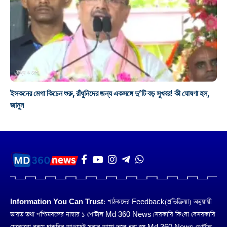
রাজ্য ও দেশ
ইসকনের মেগা কিচেন শুরু, রাঁধুনিদের জন্য একসঙ্গে দু’টি বড় সুখবর! কী ঘোষণা হল,
জানুন
Information You Can Trust:
পাঠকদের Feedback(প্রতিক্রিয়া) অনুয়ায়ী
ভারত তথা পশ্চিমবঙ্গের নাম্বার ১ পোর্টাল Md 360 News। সরকারি কিংবা বেসরকারি