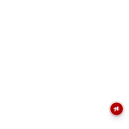
মসজিদের মাইক কেন খুলছে পুলিশ?
ডিজিপির কাছে জবাব চাইলেন নওশাদ
সিদ্দিকী; ব্যাখ্যা না মিললে আইনি পদক্ষেপের
ইঙ্গিত