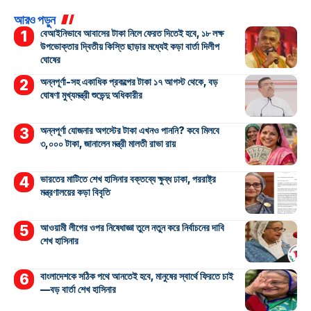
আরও পড়ুন
বেআইনিভাবে আবাসের টাকা নিলে ফেরত দিতেই হবে, ১৮ লক্ষ
উপভোক্তার দ্বিতীয় কিস্তি ছাড়ার মধ্যেই কড়া বার্তা দিলীপ
ঘোষের
অন্নপূর্ণা-সহ একাধিক প্রকল্পের টাকা ১৭ আগস্ট থেকে, বড়
ঘোষণা মুখ্যমন্ত্রী শুভেন্দু অধিকারীর
অন্নপূর্ণা যোজনার অগস্টের টাকা এখনও পাননি? কবে মিলবে
৩,০০০ টাকা, জানালেন মন্ত্রী মালতী রাভা রায়
ভারতের মাটিতে শেখ হাসিনার বক্তব্যে ক্ষুব্ধ ঢাকা, পররাষ্ট্র
মন্ত্রণালয়ের কড়া বিবৃতি
আওয়ামী লীগের ওপর নিষেধাজ্ঞা তুলে নতুন করে নির্বাচনের দাবি
শেখ হাসিনার
বাংলাদেশকে সঠিক পথে আনতেই হবে, মানুষের স্বার্থে ফিরতে চাই
—বড় বার্তা শেখ হাসিনার