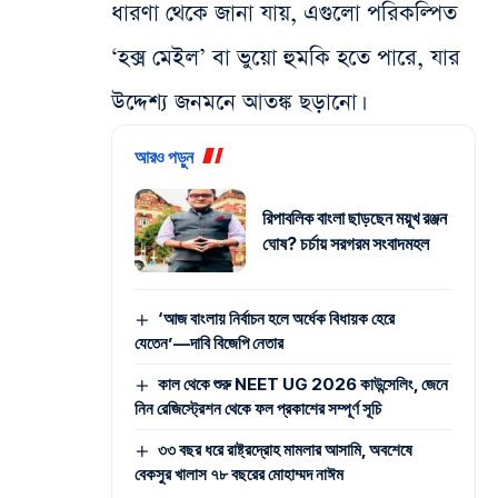
ধারণা থেকে জানা যায়, এগুলো পরিকল্পিত
‘হক্স মেইল’ বা ভুয়ো হুমকি হতে পারে, যার
উদ্দেশ্য জনমনে আতঙ্ক ছড়ানো।
আরও পড়ুন
রিপাবলিক বাংলা ছাড়ছেন ময়ূখ রঞ্জন
ঘোষ? চর্চায় সরগরম সংবাদমহল
‘আজ বাংলায় নির্বাচন হলে অর্ধেক বিধায়ক হেরে
যেতেন’—দাবি বিজেপি নেতার
কাল থেকে শুরু NEET UG 2026 কাউন্সেলিং, জেনে
নিন রেজিস্ট্রেশন থেকে ফল প্রকাশের সম্পূর্ণ সূচি
৩৩ বছর ধরে রাষ্ট্রদ্রোহ মামলার আসামি, অবশেষে
বেকসুর খালাস ৭৮ বছরের মোহাম্মদ নাঈম