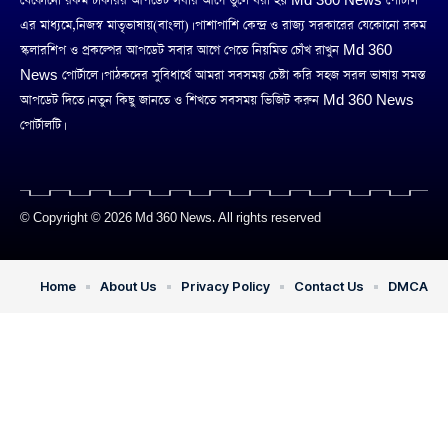
যেকোনো রকম চাকরির আপডেট সবার আগে তুলে ধরা হয় Md 360 News পোর্টাল
এর মাধ্যমে,নিজস্ব মাতৃভাষায়(বাংলা)। পাশাপাশি কেন্দ্র ও রাজ্য সরকারের যেকোনো রকম
স্কলারশিপ ও প্রকল্পের আপডেট সবার আগে পেতে নিয়মিত চোঁখ রাখুন Md 360
News পোর্টালে। পাঠকদের সুবিধার্থে আমরা সবসময় চেষ্টা করি সহজ সরল ভাষায় সমস্ত
আপডেট দিতে। নতুন কিছু জানতে ও শিখতে সবসময় ভিজিট করুন Md 360 News
পোর্টালটি।
© Copyright © 2026 Md 360 News. All rights reserved
Home
About Us
Privacy Policy
Contact Us
DMCA