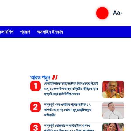
Aa
্কলারশিপ
প্রকল্প
অনলাইন ইনকাম
আরও পড়ুন
বেআইনিভাবে আবাসের টাকা নিলে ফেরত দিতেই
হবে, ১৮ লক্ষ উপভোক্তার দ্বিতীয় কিস্তি ছাড়ার
মধ্যেই কড়া বার্তা দিলীপ ঘোষের
অন্নপূর্ণা-সহ একাধিক প্রকল্পের টাকা ১৭
আগস্ট থেকে, বড় ঘোষণা মুখ্যমন্ত্রী শুভেন্দু
অধিকারীর
অন্নপূর্ণা যোজনার অগস্টের টাকা এখনও
পাননি? কবে মিলবে ৩,০০০ টাকা, জানালেন