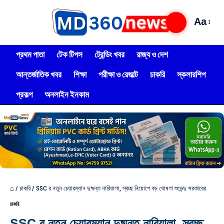
Aa
প্রথম পাতা
টেক টিপস
ট্রেন্ডিং খবর
রাজ্য ও দেশ
আন্তর্জাতিক খবর
শিক্ষা
পরীক্ষা ও রেজাল্ট
চাকরি
স্কলারশিপ
প্রকল্প
অনলাইন ইনকাম
⌂
/
চাকরি
/
SSC র নতুন চেয়ারম্যান দুষ্মন্ত নারিয়ালা, স্বচ্ছ নিয়োগে বড় ঘোষণা শুভেন্দু সরকারের
চাকরি
SSC র নতুন চেয়ারম্যান দুষ্মন্ত নারিয়ালা, স্বচ্ছ