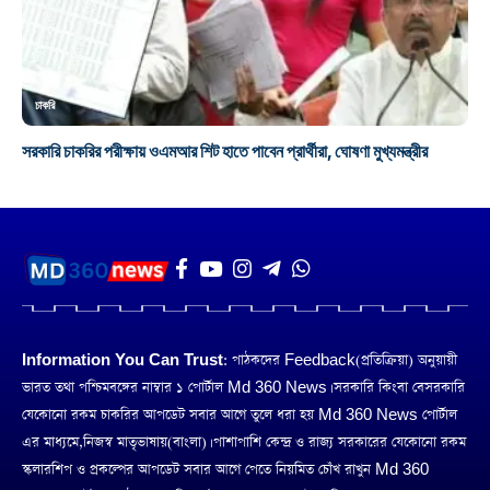
চাকরি
সরকারি চাকরির পরীক্ষায় ওএমআর শিট হাতে পাবেন প্রার্থীরা, ঘোষণা মুখ্যমন্ত্রীর
Information You Can Trust:
পাঠকদের Feedback(প্রতিক্রিয়া) অনুয়ায়ী
ভারত তথা পশ্চিমবঙ্গের নাম্বার ১ পোর্টাল Md 360 News। সরকারি কিংবা বেসরকারি
যেকোনো রকম চাকরির আপডেট সবার আগে তুলে ধরা হয় Md 360 News পোর্টাল
এর মাধ্যমে,নিজস্ব মাতৃভাষায়(বাংলা)। পাশাপাশি কেন্দ্র ও রাজ্য সরকারের যেকোনো রকম
স্কলারশিপ ও প্রকল্পের আপডেট সবার আগে পেতে নিয়মিত চোঁখ রাখুন Md 360