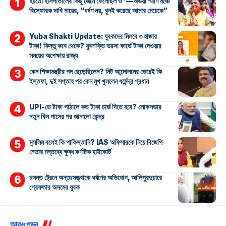
হয়তো হাসপাতালের কিছু জেনে ফেলেছিল ও”—অভয়া স্মরণ মঞ্চে
বিস্ফোরক দাবি মায়ের, “ধর্ষণ নয়, খুনই করেছে আমার মেয়েকে”
Yuba Shakti Update: যুবকদের মিলবে ৩ হাজার
টাকা! কিন্তু কবে থেকে? যুবশক্তি ভরসা কার্ডে টাকা দেওয়ার
সময়ের অপেক্ষায় রাজ্য
কেন শিক্ষামন্ত্রীর পদ ছেড়েছিলেন? নিট আন্দোলনের জেরেই কি
ইস্তফা, দুই সপ্তাহ পর কেন মুখ খুললেন ধর্মেন্দ্র প্রধান
UPI-তে টাকা পাঠালে কত টাকা চার্জ দিতে হবে? লোকসভার
নতুন বিল পাসের পর জানালো কেন্দ্র
মুসলিম বলেই কি পাকিস্তানি? IAS অফিসারকে নিয়ে বিজেপি
নেতার মন্তব্যে ক্ষুব্ধ কর্ণাটক হাইকোর্ট
চলন্ত ট্রেনে অন্তঃসত্ত্বাকে ধর্ষণের অভিযোগ, আলিপুরদুয়ারে
গ্রেফতার অসমের যুবক
আরও পড়ুন