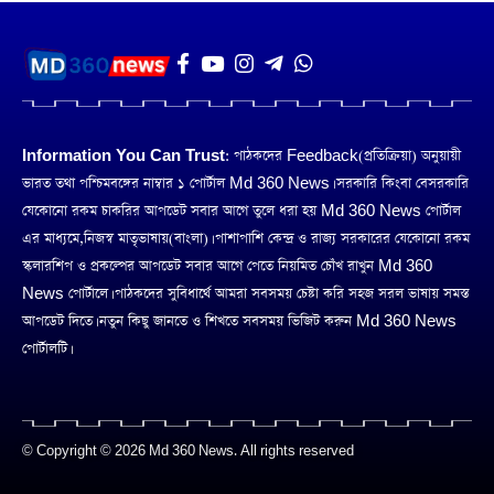
Information You Can Trust:
পাঠকদের Feedback(প্রতিক্রিয়া) অনুয়ায়ী
ভারত তথা পশ্চিমবঙ্গের নাম্বার ১ পোর্টাল Md 360 News। সরকারি কিংবা বেসরকারি
যেকোনো রকম চাকরির আপডেট সবার আগে তুলে ধরা হয় Md 360 News পোর্টাল
এর মাধ্যমে,নিজস্ব মাতৃভাষায়(বাংলা)। পাশাপাশি কেন্দ্র ও রাজ্য সরকারের যেকোনো রকম
স্কলারশিপ ও প্রকল্পের আপডেট সবার আগে পেতে নিয়মিত চোঁখ রাখুন Md 360
News পোর্টালে। পাঠকদের সুবিধার্থে আমরা সবসময় চেষ্টা করি সহজ সরল ভাষায় সমস্ত
আপডেট দিতে। নতুন কিছু জানতে ও শিখতে সবসময় ভিজিট করুন Md 360 News
পোর্টালটি।
© Copyright © 2026 Md 360 News. All rights reserved