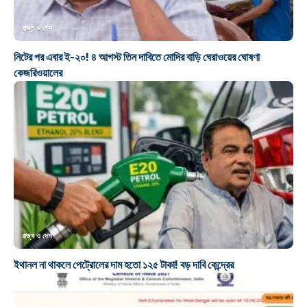
রাজ্য ও দেশ
নিটের পর এবার ই-২০! ৪ আগস্ট তিন দাবিতে মোদির বাড়ি ঘেরাওয়ের ঘোষণা
কেজরিওয়ালের
রাজ্য ও দেশ
ইথানল না থাকলে পেট্রোলের দাম হতো ১২৫ টাকা! বড় দাবি কেন্দ্রের