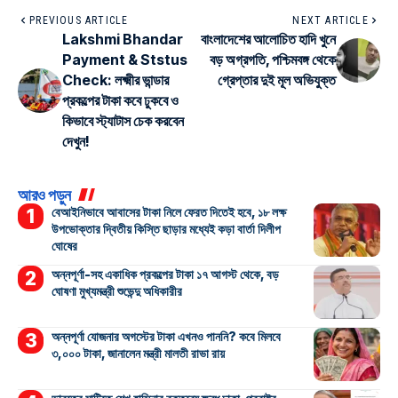
PREVIOUS ARTICLE
NEXT ARTICLE
Lakshmi Bhandar
বাংলাদেশের আলোচিত হাদি খুনে
Payment & Ststus
বড় অগ্রগতি, পশ্চিমবঙ্গ থেকে
Check: লক্ষ্মীর ভান্ডার
গ্রেপ্তার দুই মূল অভিযুক্ত
প্রকল্পের টাকা কবে ঢুকবে ও
কিভাবে স্ট্যাটাস চেক করবেন
দেখুন!
আরও পড়ুন
বেআইনিভাবে আবাসের টাকা নিলে ফেরত দিতেই হবে, ১৮ লক্ষ
উপভোক্তার দ্বিতীয় কিস্তি ছাড়ার মধ্যেই কড়া বার্তা দিলীপ
ঘোষের
অন্নপূর্ণা-সহ একাধিক প্রকল্পের টাকা ১৭ আগস্ট থেকে, বড়
ঘোষণা মুখ্যমন্ত্রী শুভেন্দু অধিকারীর
অন্নপূর্ণা যোজনার অগস্টের টাকা এখনও পাননি? কবে মিলবে
৩,০০০ টাকা, জানালেন মন্ত্রী মালতী রাভা রায়