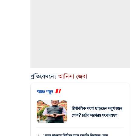
প্রতিবেদনেঃ
আনিসা
জেবা
আরও পড়ুন
রিপাবলিক বাংলা ছাড়ছেন ময়ূখ রঞ্জন
ঘোষ? চর্চায় সরগরম সংবাদমহল
‘আজ বাংলায় নির্বাচন হলে অর্ধেক বিধায়ক হেরে