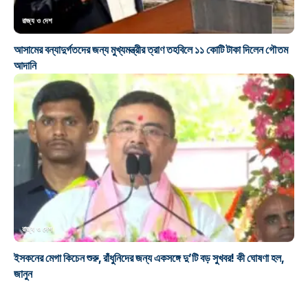
রাজ্য ও দেশ
আসামের বন্যাদুর্গতদের জন্য মুখ্যমন্ত্রীর ত্রাণ তহবিলে ১১ কোটি টাকা দিলেন গৌতম
আদানি
রাজ্য ও দেশ
ইসকনের মেগা কিচেন শুরু, রাঁধুনিদের জন্য একসঙ্গে দু’টি বড় সুখবর! কী ঘোষণা হল,
জানুন