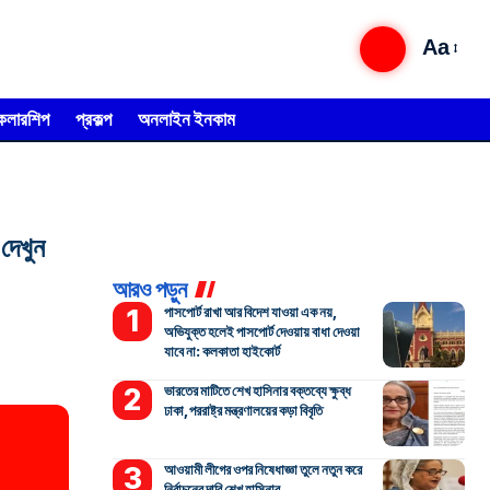
Aa
্কলারশিপ
প্রকল্প
অনলাইন ইনকাম
দেখুন
আরও পড়ুন
পাসপোর্ট রাখা আর বিদেশ যাওয়া এক নয়,
অভিযুক্ত হলেই পাসপোর্ট দেওয়ায় বাধা দেওয়া
যাবে না: কলকাতা হাইকোর্ট
ভারতের মাটিতে শেখ হাসিনার বক্তব্যে ক্ষুব্ধ
ঢাকা, পররাষ্ট্র মন্ত্রণালয়ের কড়া বিবৃতি
আওয়ামী লীগের ওপর নিষেধাজ্ঞা তুলে নতুন করে
নির্বাচনের দাবি শেখ হাসিনার