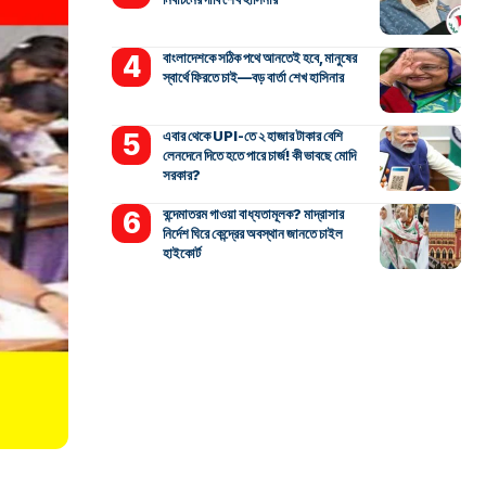
বাংলাদেশকে সঠিক পথে আনতেই হবে, মানুষের
স্বার্থে ফিরতে চাই—বড় বার্তা শেখ হাসিনার
এবার থেকে UPI-তে ২ হাজার টাকার বেশি
লেনদেনে দিতে হতে পারে চার্জ! কী ভাবছে মোদি
সরকার?
বন্দেমাতরম গাওয়া বাধ্যতামূলক? মাদ্রাসার
নির্দেশ ঘিরে কেন্দ্রের অবস্থান জানতে চাইল
হাইকোর্ট