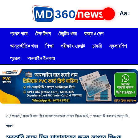
Aa
প্রথম পাতা
টেক টিপস
ট্রেন্ডিং খবর
রাজ্য ও দেশ
আন্তর্জাতিক খবর
শিক্ষা
পরীক্ষা ও রেজাল্ট
চাকরি
স্কলারশিপ
প্রকল্প
অনলাইন ইনকাম
⌂
/
প্রকল্প
/
সরকারি বাসে ফ্রি যাতায়াতের জন্য লাগবে পিঙ্ক কার্ড, না থাকলে কী করবেন? জানুন বিস্তারিত
প্রকল্প
সরকারি বাসে ফ্রি যাতায়াতের জন্য লাগবে পিঙ্ক