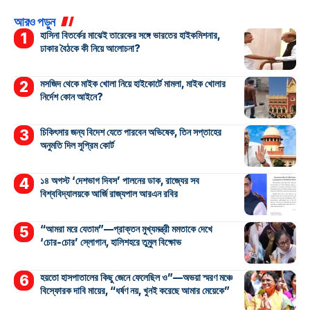
আরও পড়ুন
হাসিনা বিতর্কের মাঝেই তারেকের সঙ্গে ভারতের হাইকমিশনার,
ঢাকার বৈঠকে কী নিয়ে আলোচনা?
মসজিদ থেকে মাইক খোলা নিয়ে হাইকোর্টে মামলা, মাইক খোলার
নির্দেশ কোন আইনে?
চিকিৎসার জন্য বিদেশ যেতে পারবেন অভিষেক, তিন সপ্তাহের
অনুমতি দিল সুপ্রিম কোর্ট
১৪ অগস্ট ‘দেশভাগ দিবস’ পালনের ডাক, রাজ্যের সব
বিশ্ববিদ্যালয়কে আর্জি রাজ্যপাল আরএন রবির
“আমরা মরে যেতাম”—প্রাক্তন মুখ্যমন্ত্রী মমতাকে দেখে
‘চোর-চোর’ স্লোগান, হালিশহরে তুমুল বিক্ষোভ
হয়তো হাসপাতালের কিছু জেনে ফেলেছিল ও”—অভয়া স্মরণ মঞ্চে
বিস্ফোরক দাবি মায়ের, “ধর্ষণ নয়, খুনই করেছে আমার মেয়েকে”