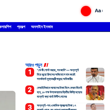
Aa
্কলারশিপ
প্রকল্প
অনলাইন ইনকাম
আরও পড়ুন
‘কে কী পোস্ট করছে, সব জানি’— অন্নপূর্ণা
নিয়ে ভুয়ো রিলসের অভিযোগে নাম করেই
সতর্কবার্তা মুখ্যমন্ত্রী শুভেন্দু অধিকারীর
বেআইনিভাবে আবাসের টাকা নিলে ফেরত দিতেই
হবে, ১৮ লক্ষ উপভোক্তার দ্বিতীয় কিস্তি ছাড়ার
মধ্যেই কড়া বার্তা দিলীপ ঘোষের
অন্নপূর্ণা-সহ একাধিক প্রকল্পের টাকা ১৭
আগস্ট থেকে, বড় ঘোষণা মুখ্যমন্ত্রী শুভেন্দু