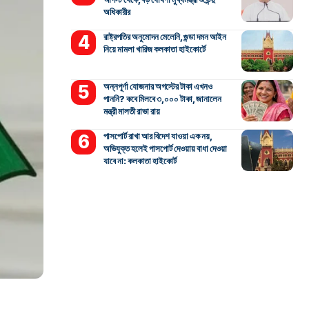
অধিকারীর
রাষ্ট্রপতির অনুমোদন মেলেনি, গুন্ডা দমন আইন
নিয়ে মামলা খারিজ কলকাতা হাইকোর্টে
অন্নপূর্ণা যোজনার অগস্টের টাকা এখনও
পাননি? কবে মিলবে ৩,০০০ টাকা, জানালেন
মন্ত্রী মালতী রাভা রায়
পাসপোর্ট রাখা আর বিদেশ যাওয়া এক নয়,
অভিযুক্ত হলেই পাসপোর্ট দেওয়ায় বাধা দেওয়া
যাবে না: কলকাতা হাইকোর্ট