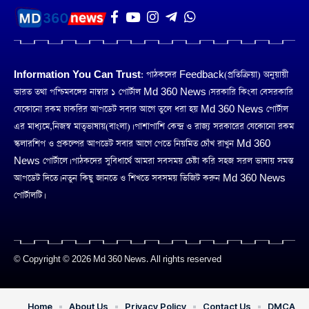
Information You Can Trust:
পাঠকদের Feedback(প্রতিক্রিয়া) অনুয়ায়ী
ভারত তথা পশ্চিমবঙ্গের নাম্বার ১ পোর্টাল Md 360 News। সরকারি কিংবা বেসরকারি
যেকোনো রকম চাকরির আপডেট সবার আগে তুলে ধরা হয় Md 360 News পোর্টাল
এর মাধ্যমে,নিজস্ব মাতৃভাষায়(বাংলা)। পাশাপাশি কেন্দ্র ও রাজ্য সরকারের যেকোনো রকম
স্কলারশিপ ও প্রকল্পের আপডেট সবার আগে পেতে নিয়মিত চোঁখ রাখুন Md 360
News পোর্টালে। পাঠকদের সুবিধার্থে আমরা সবসময় চেষ্টা করি সহজ সরল ভাষায় সমস্ত
আপডেট দিতে। নতুন কিছু জানতে ও শিখতে সবসময় ভিজিট করুন Md 360 News
পোর্টালটি।
© Copyright © 2026 Md 360 News. All rights reserved
Home
About Us
Privacy Policy
Contact Us
DMCA