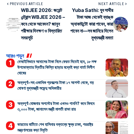
PREVIOUS ARTICLE
NEXT ARTICLE
WBJEE 2026: জয়েন্ট
Yuba Sathi: যুব সাথীর
এন্ট্রান্স WBJEE 2026 –
টাকা আজ থেকেই ব্যাঙ্ক
কবে থেকে আবেদন? জানুন
অ্যাকাউন্টে! কারা পাবেন, কারা
পরীক্ষার দিনক্ষণ ও বিস্তারিত
পাবেন না—সব জানিয়ে দিলেন
সময়সূচি
মুখ্যমন্ত্রী মমতা
আরও পড়ুন
বেআইনিভাবে আবাসের টাকা নিলে ফেরত দিতেই হবে, ১৮ লক্ষ
উপভোক্তার দ্বিতীয় কিস্তি ছাড়ার মধ্যেই কড়া বার্তা দিলীপ
ঘোষের
অন্নপূর্ণা-সহ একাধিক প্রকল্পের টাকা ১৭ আগস্ট থেকে, বড়
ঘোষণা মুখ্যমন্ত্রী শুভেন্দু অধিকারীর
অন্নপূর্ণা যোজনার অগস্টের টাকা এখনও পাননি? কবে মিলবে
৩,০০০ টাকা, জানালেন মন্ত্রী মালতী রাভা রায়
ভারতের মাটিতে শেখ হাসিনার বক্তব্যে ক্ষুব্ধ ঢাকা, পররাষ্ট্র
মন্ত্রণালয়ের কড়া বিবৃতি