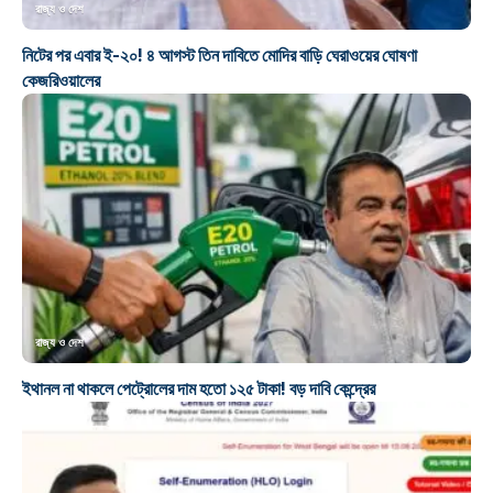
রাজ্য ও দেশ
নিটের পর এবার ই-২০! ৪ আগস্ট তিন দাবিতে মোদির বাড়ি ঘেরাওয়ের ঘোষণা
কেজরিওয়ালের
রাজ্য ও দেশ
ইথানল না থাকলে পেট্রোলের দাম হতো ১২৫ টাকা! বড় দাবি কেন্দ্রের