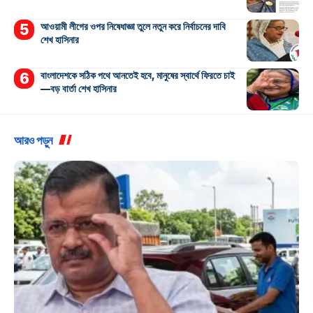
আওয়ামী লীগের ওপর নিষেধাজ্ঞা তুলে নতুন করে নির্বাচনের দাবি
শেখ হাসিনার
বাংলাদেশকে সঠিক পথে আনতেই হবে, মানুষের স্বার্থে ফিরতে চাই
—বড় বার্তা শেখ হাসিনার
আরও পড়ুন