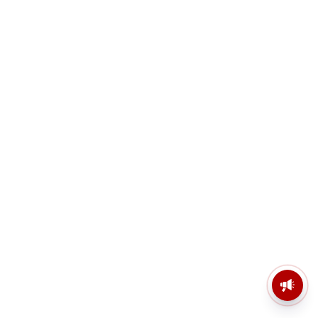
মসজিদের মাইক কেন খুলছে পুলিশ?
ডিজিপির কাছে জবাব চাইলেন নওশাদ
সিদ্দিকী; ব্যাখ্যা না মিললে আইনি পদক্ষেপের
ইঙ্গিত