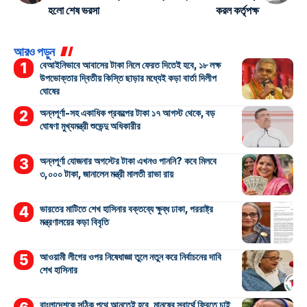
হলো শেষ ভরসা
করল কর্তৃপক্ষ
আরও পড়ুন
বেআইনিভাবে আবাসের টাকা নিলে ফেরত দিতেই হবে, ১৮ লক্ষ
উপভোক্তার দ্বিতীয় কিস্তি ছাড়ার মধ্যেই কড়া বার্তা দিলীপ
ঘোষের
অন্নপূর্ণা-সহ একাধিক প্রকল্পের টাকা ১৭ আগস্ট থেকে, বড়
ঘোষণা মুখ্যমন্ত্রী শুভেন্দু অধিকারীর
অন্নপূর্ণা যোজনার অগস্টের টাকা এখনও পাননি? কবে মিলবে
৩,০০০ টাকা, জানালেন মন্ত্রী মালতী রাভা রায়
ভারতের মাটিতে শেখ হাসিনার বক্তব্যে ক্ষুব্ধ ঢাকা, পররাষ্ট্র
মন্ত্রণালয়ের কড়া বিবৃতি
আওয়ামী লীগের ওপর নিষেধাজ্ঞা তুলে নতুন করে নির্বাচনের দাবি
শেখ হাসিনার
বাংলাদেশকে সঠিক পথে আনতেই হবে, মানুষের স্বার্থে ফিরতে চাই