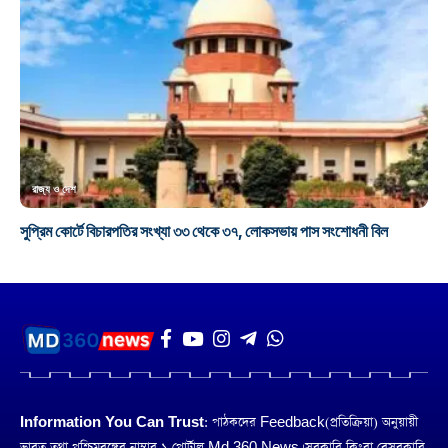
রাজ্য ও দেশ
সুপ্রিম কোর্টে বিচারপতির সংখ্যা ৩৩ থেকে ৩৭, লোকসভায় পাস সংশোধনী বিল
Information You Can Trust:
পাঠকদের Feedback(প্রতিক্রিয়া) অনুয়ায়ী
ভারত তথা পশ্চিমবঙ্গের নাম্বার ১ পোর্টাল Md 360 News। সরকারি কিংবা বেসরকারি