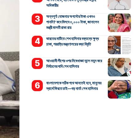
অধিকারীর
অন্নপূর্ণা যোজনার অগস্টের টাকা এখনও
পাননি? কবে মিলবে ৩,০০০ টাকা, জানালেন
মন্ত্রী মালতী রাভা রায়
ভারতের মাটিতে শেখ হাসিনার বক্তব্যে ক্ষুব্ধ
ঢাকা, পররাষ্ট্র মন্ত্রণালয়ের কড়া বিবৃতি
আওয়ামী লীগের ওপর নিষেধাজ্ঞা তুলে নতুন করে
নির্বাচনের দাবি শেখ হাসিনার
বাংলাদেশকে সঠিক পথে আনতেই হবে, মানুষের
স্বার্থে ফিরতে চাই—বড় বার্তা শেখ হাসিনার