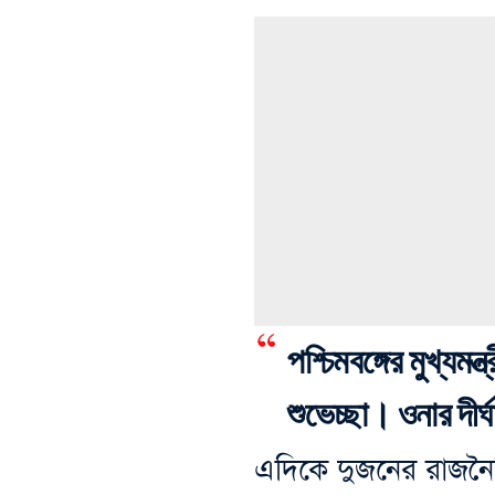
পশ্চিমবঙ্গের মুখ্যমন
শুভেচ্ছা। ওনার দীর্
এদিকে দুজনের রাজনৈত