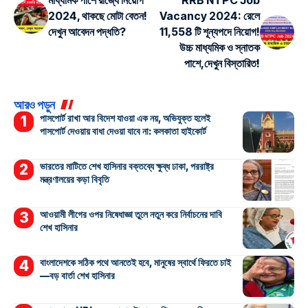
মাধ্যমিক পাশে রাজ্যে নিয়োগ
RRB NTPC Job
2024, থাকছে মোটা বেতন!
Vacancy 2024: রেলে
দেখুন আবেদন পদ্ধতি?
11,558 টি শূন্যপদে নিয়োগ!
উচ্চ মাধ্যমিক ও স্নাতক
পাশে,দেখুন বিস্তারিত!
আরও পড়ুন
পাসপোর্ট রাখা আর বিদেশ যাওয়া এক নয়, অভিযুক্ত হলেই
পাসপোর্ট দেওয়ায় বাধা দেওয়া যাবে না: কলকাতা হাইকোর্ট
ভারতের মাটিতে শেখ হাসিনার বক্তব্যে ক্ষুব্ধ ঢাকা, পররাষ্ট্র
মন্ত্রণালয়ের কড়া বিবৃতি
আওয়ামী লীগের ওপর নিষেধাজ্ঞা তুলে নতুন করে নির্বাচনের দাবি
শেখ হাসিনার
বাংলাদেশকে সঠিক পথে আনতেই হবে, মানুষের স্বার্থে ফিরতে চাই
—বড় বার্তা শেখ হাসিনার