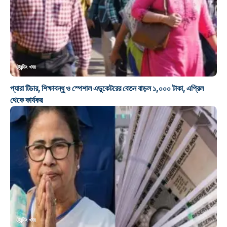
ট্রেন্ডিং খবর
প্যারা টিচার, শিক্ষাবন্ধু ও স্পেশাল এডুকেটরের বেতন বাড়ল ১,০০০ টাকা, এপ্রিল
থেকে কার্যকর
ট্রেন্ডিং খবর