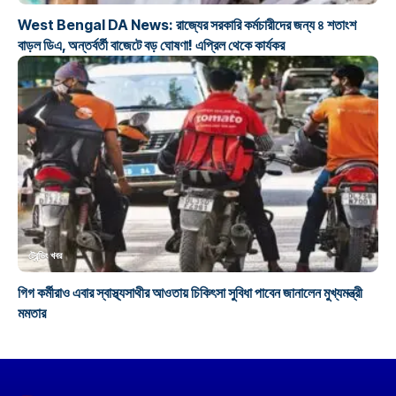
West Bengal DA News: রাজ্যের সরকারি কর্মচারীদের জন্য ৪ শতাংশ
বাড়ল ডিএ, অন্তর্বর্তী বাজেটে বড় ঘোষণা! এপ্রিল থেকে কার্যকর
ট্রেন্ডিং খবর
গিগ কর্মীরাও এবার স্বাস্থ্যসাথীর আওতায় চিকিৎসা সুবিধা পাবেন জানালেন মুখ্যমন্ত্রী
মমতার