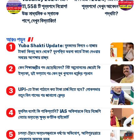
11,558 টি শূন্যপদে নিয়োগ!
শূন্যপদে! দেখুন আবেদন
উচ্চ মাধ্যমিক ও স্নাতক
পদ্ধতি?
পাশে,দেখুন বিস্তারিত!
আরও পড়ুন
Yuba Shakti Update: যুবকদের মিলবে ৩ হাজার
টাকা! কিন্তু কবে থেকে? যুবশক্তি ভরসা কার্ডে টাকা দেওয়ার
সময়ের অপেক্ষায় রাজ্য
কেন শিক্ষামন্ত্রীর পদ ছেড়েছিলেন? নিট আন্দোলনের জেরেই কি
ইস্তফা, দুই সপ্তাহ পর কেন মুখ খুললেন ধর্মেন্দ্র প্রধান
UPI-তে টাকা পাঠালে কত টাকা চার্জ দিতে হবে? লোকসভার
নতুন বিল পাসের পর জানালো কেন্দ্র
মুসলিম বলেই কি পাকিস্তানি? IAS অফিসারকে নিয়ে বিজেপি
নেতার মন্তব্যে ক্ষুব্ধ কর্ণাটক হাইকোর্ট
চলন্ত ট্রেনে অন্তঃসত্ত্বাকে ধর্ষণের অভিযোগ, আলিপুরদুয়ারে
গ্রেফতার অসমের যুবক