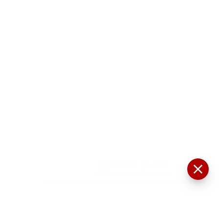
মসজিদের মাইক কেন খুলছে পুলিশ?
ডিজিপির কাছে জবাব চাইলেন নওশাদ
সিদ্দিকী; ব্যাখ্যা না মিললে আইনি পদক্ষেপের
ইঙ্গিত