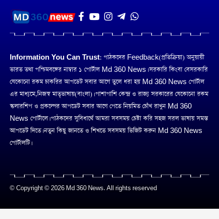
Information You Can Trust:
পাঠকদের Feedback(প্রতিক্রিয়া) অনুয়ায়ী
ভারত তথা পশ্চিমবঙ্গের নাম্বার ১ পোর্টাল Md 360 News। সরকারি কিংবা বেসরকারি
যেকোনো রকম চাকরির আপডেট সবার আগে তুলে ধরা হয় Md 360 News পোর্টাল
এর মাধ্যমে,নিজস্ব মাতৃভাষায়(বাংলা)। পাশাপাশি কেন্দ্র ও রাজ্য সরকারের যেকোনো রকম
স্কলারশিপ ও প্রকল্পের আপডেট সবার আগে পেতে নিয়মিত চোঁখ রাখুন Md 360
News পোর্টালে। পাঠকদের সুবিধার্থে আমরা সবসময় চেষ্টা করি সহজ সরল ভাষায় সমস্ত
আপডেট দিতে। নতুন কিছু জানতে ও শিখতে সবসময় ভিজিট করুন Md 360 News
পোর্টালটি।
© Copyright © 2026 Md 360 News. All rights reserved