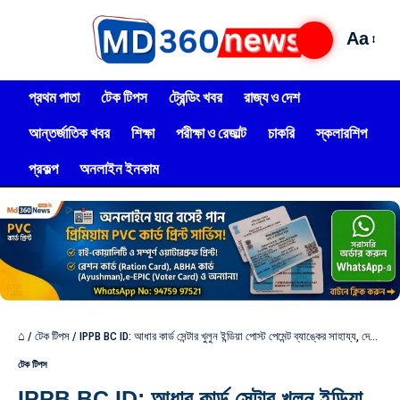
Aa
প্রথম পাতা
টেক টিপস
ট্রেন্ডিং খবর
রাজ্য ও দেশ
আন্তর্জাতিক খবর
শিক্ষা
পরীক্ষা ও রেজাল্ট
চাকরি
স্কলারশিপ
প্রকল্প
অনলাইন ইনকাম
⌂
/
টেক টিপস
/
IPPB BC ID: আধার কার্ড সেন্টার খুলুন ইন্ডিয়া পোস্ট পেমেন্ট ব্যাঙ্কের সাহায্য, দেখুন নতুন পদ্ধতি?
টেক টিপস
IPPB BC ID: আধার কার্ড সেন্টার খুলুন ইন্ডিয়া