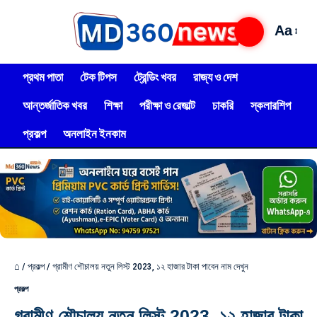
Aa
প্রথম পাতা
টেক টিপস
ট্রেন্ডিং খবর
রাজ্য ও দেশ
আন্তর্জাতিক খবর
শিক্ষা
পরীক্ষা ও রেজাল্ট
চাকরি
স্কলারশিপ
প্রকল্প
অনলাইন ইনকাম
⌂
/
প্রকল্প
/
গ্রামীণ শৌচালয় নতুন লিস্ট 2023, ১২ হাজার টাকা পাবেন নাম দেখুন
প্রকল্প
গ্রামীণ শৌচালয় নতুন লিস্ট 2023, ১২ হাজার টাকা