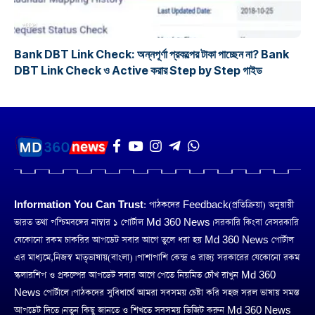
প্রকল্প
Bank DBT Link Check: অন্নপূর্ণা প্রকল্পের টাকা পাচ্ছেন না? Bank
DBT Link Check ও Active করার Step by Step গাইড
Information You Can Trust:
পাঠকদের Feedback(প্রতিক্রিয়া) অনুয়ায়ী
ভারত তথা পশ্চিমবঙ্গের নাম্বার ১ পোর্টাল Md 360 News। সরকারি কিংবা বেসরকারি
যেকোনো রকম চাকরির আপডেট সবার আগে তুলে ধরা হয় Md 360 News পোর্টাল
এর মাধ্যমে,নিজস্ব মাতৃভাষায়(বাংলা)। পাশাপাশি কেন্দ্র ও রাজ্য সরকারের যেকোনো রকম
স্কলারশিপ ও প্রকল্পের আপডেট সবার আগে পেতে নিয়মিত চোঁখ রাখুন Md 360
News পোর্টালে। পাঠকদের সুবিধার্থে আমরা সবসময় চেষ্টা করি সহজ সরল ভাষায় সমস্ত
আপডেট দিতে। নতুন কিছু জানতে ও শিখতে সবসময় ভিজিট করুন Md 360 News