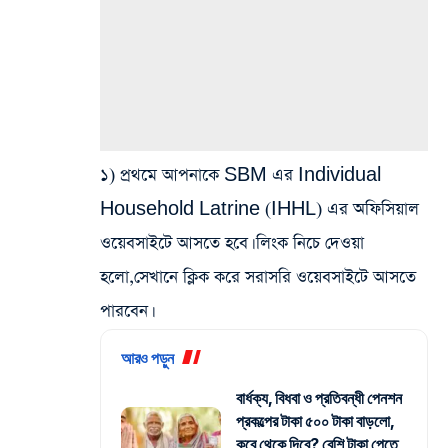
১) প্রথমে আপনাকে SBM এর Individual
Household Latrine (IHHL) এর অফিসিয়াল
ওয়েবসাইটে আসতে হবে। লিংক নিচে দেওয়া
হলো,সেখানে ক্লিক করে সরাসরি ওয়েবসাইটে আসতে
পারবেন।
আরও পড়ুন
বার্ধক্য, বিধবা ও প্রতিবন্ধী পেনশন
প্রকল্পের টাকা ৫০০ টাকা বাড়লো,
কবে থেকে দিবে? বেশি টাকা পেতে