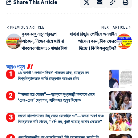
Share This Article
PREVIOUS ARTICLE
NEXT ARTICLE
কৃষক বন্ধু নতুন প্রকল্পে
সাহারা রিফান্ড পোর্টালে অনলাইন
আবেদন, নিজের নামে জমি না
আবেদন করুন,টাকা ফেরত
থাকলেও পাবেন ১০ হাজার টাকা
দিচ্ছে।কি কি ডকুমেন্টস?
আরও পড়ুন
১৪ অগস্ট ‘দেশভাগ দিবস’ পালনের ডাক, রাজ্যের সব
বিশ্ববিদ্যালয়কে আর্জি রাজ্যপাল আরএন রবির
“আমরা মরে যেতাম”—প্রাক্তন মুখ্যমন্ত্রী মমতাকে দেখে
‘চোর-চোর’ স্লোগান, হালিশহরে তুমুল বিক্ষোভ
হয়তো হাসপাতালের কিছু জেনে ফেলেছিল ও”—অভয়া স্মরণ মঞ্চে
বিস্ফোরক দাবি মায়ের, “ধর্ষণ নয়, খুনই করেছে আমার মেয়েকে”
কেন শিক্ষামন্ত্রীর পদ ছেড়েছিলেন? নিট আন্দোলনের জেরেই কি