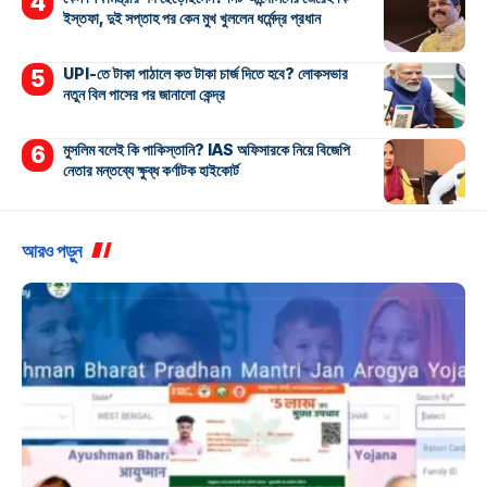
ইস্তফা, দুই সপ্তাহ পর কেন মুখ খুললেন ধর্মেন্দ্র প্রধান
UPI-তে টাকা পাঠালে কত টাকা চার্জ দিতে হবে? লোকসভার
নতুন বিল পাসের পর জানালো কেন্দ্র
মুসলিম বলেই কি পাকিস্তানি? IAS অফিসারকে নিয়ে বিজেপি
নেতার মন্তব্যে ক্ষুব্ধ কর্ণাটক হাইকোর্ট
আরও পড়ুন