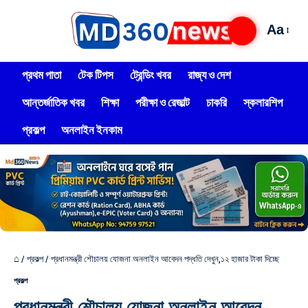
Aa
প্রথম পাতা
টেক টিপস
ট্রেন্ডিং খবর
রাজ্য ও দেশ
আন্তর্জাতিক খবর
শিক্ষা
পরীক্ষা ও রেজাল্ট
চাকরি
স্কলারশিপ
প্রকল্প
অনলাইন ইনকাম
⌂
/
প্রকল্প
/
প্রধানমন্ত্রী শৌচালয় যোজনা অনলাইন আবেদন পদ্ধতি দেখুন,১২ হাজার টাকা দিচ্ছে
প্রকল্প
প্রধানমন্ত্রী শৌচালয় যোজনা অনলাইন আবেদন