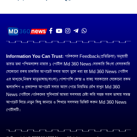
Information You Can Trust:
পাঠকদের Feedback(প্রতিক্রিয়া) অনুয়ায়ী
ভারত তথা পশ্চিমবঙ্গের নাম্বার ১ পোর্টাল Md 360 News। সরকারি কিংবা বেসরকারি
যেকোনো রকম চাকরির আপডেট সবার আগে তুলে ধরা হয় Md 360 News পোর্টাল
এর মাধ্যমে,নিজস্ব মাতৃভাষায়(বাংলা)। পাশাপাশি কেন্দ্র ও রাজ্য সরকারের যেকোনো রকম
স্কলারশিপ ও প্রকল্পের আপডেট সবার আগে পেতে নিয়মিত চোঁখ রাখুন Md 360
News পোর্টালে। পাঠকদের সুবিধার্থে আমরা সবসময় চেষ্টা করি সহজ সরল ভাষায় সমস্ত
আপডেট দিতে। নতুন কিছু জানতে ও শিখতে সবসময় ভিজিট করুন Md 360 News
পোর্টালটি।