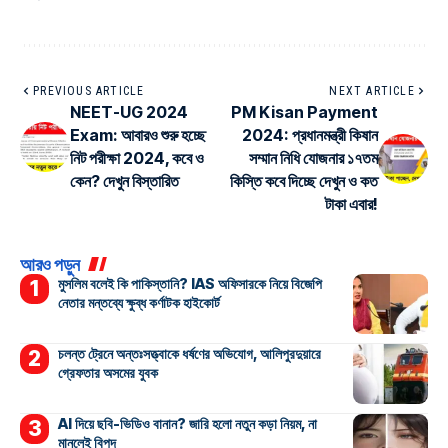
PREVIOUS ARTICLE
NEXT ARTICLE
NEET-UG 2024
PM Kisan Payment
Exam: আবারও শুরু হচ্ছে
2024: প্রধানমন্ত্রী কিষান
নিট পরীক্ষা 2024, কবে ও
সম্মান নিধি যোজনার ১৭তম
কেন? দেখুন বিস্তারিত
কিস্তি কবে দিচ্ছে দেখুন ও কত
টাকা এবার!
আরও পড়ুন
মুসলিম বলেই কি পাকিস্তানি? IAS অফিসারকে নিয়ে বিজেপি
নেতার মন্তব্যে ক্ষুব্ধ কর্ণাটক হাইকোর্ট
চলন্ত ট্রেনে অন্তঃসত্ত্বাকে ধর্ষণের অভিযোগ, আলিপুরদুয়ারে
গ্রেফতার অসমের যুবক
AI দিয়ে ছবি-ভিডিও বানান? জারি হলো নতুন কড়া নিয়ম, না
মানলেই বিপদ