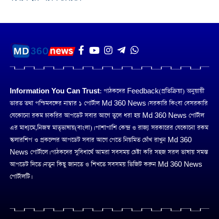
Information You Can Trust:
পাঠকদের Feedback(প্রতিক্রিয়া) অনুয়ায়ী
ভারত তথা পশ্চিমবঙ্গের নাম্বার ১ পোর্টাল Md 360 News। সরকারি কিংবা বেসরকারি
যেকোনো রকম চাকরির আপডেট সবার আগে তুলে ধরা হয় Md 360 News পোর্টাল
এর মাধ্যমে,নিজস্ব মাতৃভাষায়(বাংলা)। পাশাপাশি কেন্দ্র ও রাজ্য সরকারের যেকোনো রকম
স্কলারশিপ ও প্রকল্পের আপডেট সবার আগে পেতে নিয়মিত চোঁখ রাখুন Md 360
News পোর্টালে। পাঠকদের সুবিধার্থে আমরা সবসময় চেষ্টা করি সহজ সরল ভাষায় সমস্ত
আপডেট দিতে। নতুন কিছু জানতে ও শিখতে সবসময় ভিজিট করুন Md 360 News
পোর্টালটি।