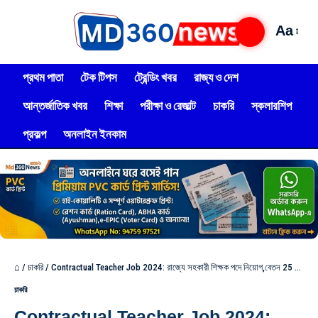
Aa
প্রথম পাতা
টেক টিপস
ট্রেন্ডিং খবর
রাজ্য ও দেশ
আন্তর্জাতিক খবর
শিক্ষা
পরীক্ষা ও রেজাল্ট
চাকরি
স্কলারশিপ
প্রকল্প
অনলাইন ইনকাম
⌂
/
চাকরি
/
Contractual Teacher Job 2024: রাজ্যে সহকারী শিক্ষক পদে নিয়োগ,বেতন 25 হাজার টাকা! আবেদন পদ্ধতি দেখুন
চাকরি
Contractual Teacher Job 2024: