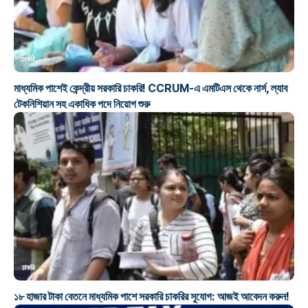
চাকরি
মাধ্যমিক পাশেই কেন্দ্রীয় সরকারি চাকরি! CCRUM-এ এমটিএস থেকে নার্স, ল্যাব
টেকনিশিয়ান সহ একাধিক পদে নিয়োগ শুরু
চাকরি
১৮ হাজার টাকা বেতনে মাধ্যমিক পাশে সরকারি চাকরির সুযোগ: আজই আবেদন করুন!