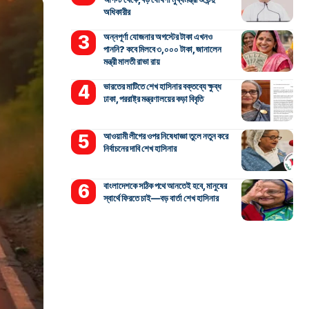
অধিকারীর
অন্নপূর্ণা যোজনার অগস্টের টাকা এখনও
পাননি? কবে মিলবে ৩,০০০ টাকা, জানালেন
মন্ত্রী মালতী রাভা রায়
ভারতের মাটিতে শেখ হাসিনার বক্তব্যে ক্ষুব্ধ
ঢাকা, পররাষ্ট্র মন্ত্রণালয়ের কড়া বিবৃতি
আওয়ামী লীগের ওপর নিষেধাজ্ঞা তুলে নতুন করে
নির্বাচনের দাবি শেখ হাসিনার
বাংলাদেশকে সঠিক পথে আনতেই হবে, মানুষের
স্বার্থে ফিরতে চাই—বড় বার্তা শেখ হাসিনার