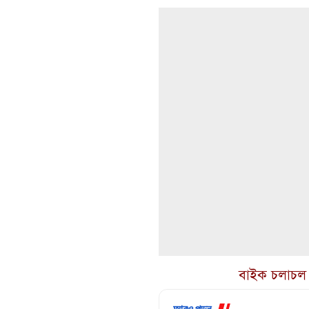
বাইক চলাচল ন
আরও পড়ুন