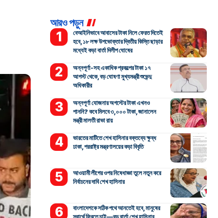
আরও পড়ুন
বেআইনিভাবে আবাসের টাকা নিলে ফেরত দিতেই
হবে, ১৮ লক্ষ উপভোক্তার দ্বিতীয় কিস্তি ছাড়ার
মধ্যেই কড়া বার্তা দিলীপ ঘোষের
অন্নপূর্ণা-সহ একাধিক প্রকল্পের টাকা ১৭
আগস্ট থেকে, বড় ঘোষণা মুখ্যমন্ত্রী শুভেন্দু
অধিকারীর
অন্নপূর্ণা যোজনার অগস্টের টাকা এখনও
পাননি? কবে মিলবে ৩,০০০ টাকা, জানালেন
মন্ত্রী মালতী রাভা রায়
ভারতের মাটিতে শেখ হাসিনার বক্তব্যে ক্ষুব্ধ
ঢাকা, পররাষ্ট্র মন্ত্রণালয়ের কড়া বিবৃতি
আওয়ামী লীগের ওপর নিষেধাজ্ঞা তুলে নতুন করে
নির্বাচনের দাবি শেখ হাসিনার
বাংলাদেশকে সঠিক পথে আনতেই হবে, মানুষের
স্বার্থে ফিরতে চাই—বড় বার্তা শেখ হাসিনার