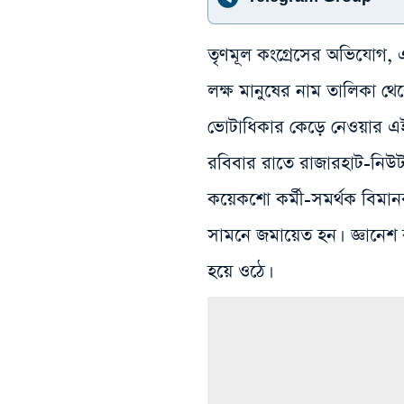
তৃণমূল কংগ্রেসের অভিযোগ, এ
লক্ষ মানুষের নাম তালিকা থে
ভোটাধিকার কেড়ে নেওয়ার এই 
রবিবার রাতে রাজারহাট-নিউটাউ
কয়েকশো কর্মী-সমর্থক বিমা
সামনে জমায়েত হন। জ্ঞানেশ কু
হয়ে ওঠে।