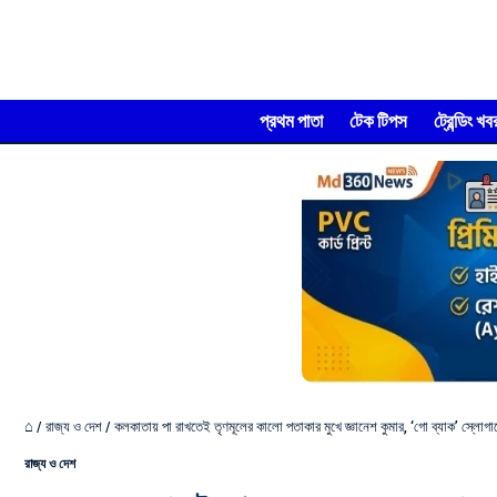
প্রথম পাতা
টেক টিপস
ট্রেন্ডিং খব
⌂
/
রাজ্য ও দেশ
/
কলকাতায় পা রাখতেই তৃণমূলের কালো পতাকার মুখে জ্ঞানেশ কুমার, ‘গো ব্যাক’ স্লোগ
রাজ্য ও দেশ