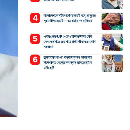
বাংলাদেশকে সঠিক পথে আনতেই হবে, মানুষের
স্বার্থে ফিরতে চাই—বড় বার্তা শেখ হাসিনার
এবার থেকে UPI-তে ২ হাজার টাকার বেশি
লেনদেনে দিতে হতে পারে চার্জ! কী ভাবছে মোদি
সরকার?
বন্দেমাতরম গাওয়া বাধ্যতামূলক? মাদ্রাসার
নির্দেশ ঘিরে কেন্দ্রের অবস্থান জানতে চাইল
হাইকোর্ট