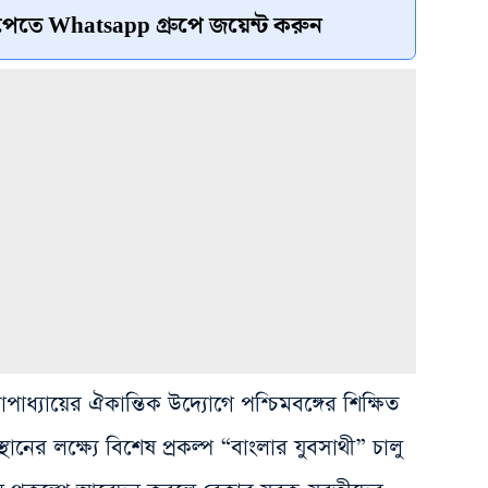
েতে Whatsapp গ্রুপে জয়েন্ট করুন
দ্যোপাধ্যায়ের ঐকান্তিক উদ্যোগে পশ্চিমবঙ্গের শিক্ষিত
ানের লক্ষ্যে বিশেষ প্রকল্প “বাংলার যুবসাথী” চালু