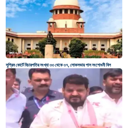
রাজ্য ও দেশ
সুপ্রিম কোর্টে বিচারপতির সংখ্যা ৩৩ থেকে ৩৭, লোকসভায় পাস সংশোধনী বিল