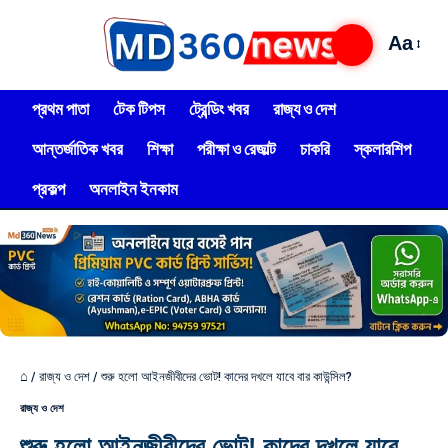
Aa
প্রথম পাতা
টেক টিপস
ট্রেন্ডিং খবর
রাজ্য ও দেশ
আন্তর্জাতিক খবর
শিক্ষা
পরীক্ষা ও রেজাল্ট
চাকরি
স্কলারশিপ
প্রকল্প
অনলাইন ইনকাম
⌂
/
রাজ্য ও দেশ
/
শুরু হলো আইনজীবীদের ভোট! কাদের দখলে যাবে বার কাউন্সিল?
রাজ্য ও দেশ
শুরু হলো আইনজীবীদের ভোট! কাদের দখলে যাবে