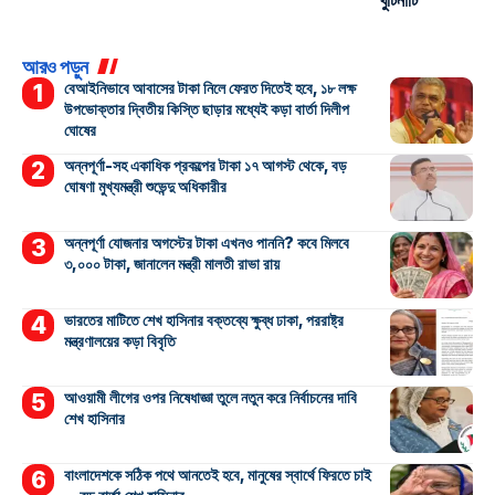
খুঁটিনাটি
আরও পড়ুন
বেআইনিভাবে আবাসের টাকা নিলে ফেরত দিতেই হবে, ১৮ লক্ষ
উপভোক্তার দ্বিতীয় কিস্তি ছাড়ার মধ্যেই কড়া বার্তা দিলীপ
ঘোষের
অন্নপূর্ণা-সহ একাধিক প্রকল্পের টাকা ১৭ আগস্ট থেকে, বড়
ঘোষণা মুখ্যমন্ত্রী শুভেন্দু অধিকারীর
অন্নপূর্ণা যোজনার অগস্টের টাকা এখনও পাননি? কবে মিলবে
৩,০০০ টাকা, জানালেন মন্ত্রী মালতী রাভা রায়
ভারতের মাটিতে শেখ হাসিনার বক্তব্যে ক্ষুব্ধ ঢাকা, পররাষ্ট্র
মন্ত্রণালয়ের কড়া বিবৃতি
আওয়ামী লীগের ওপর নিষেধাজ্ঞা তুলে নতুন করে নির্বাচনের দাবি
শেখ হাসিনার
বাংলাদেশকে সঠিক পথে আনতেই হবে, মানুষের স্বার্থে ফিরতে চাই