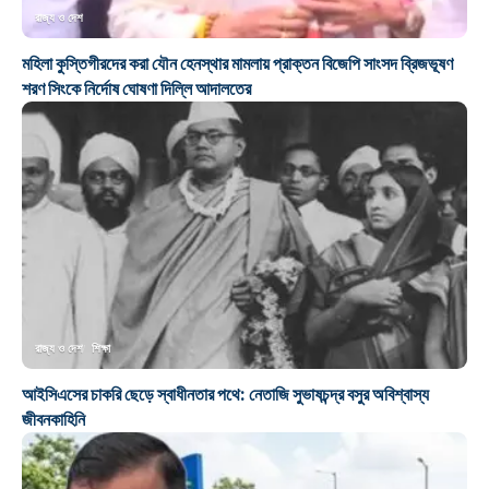
রাজ্য ও দেশ
মহিলা কুস্তিগীরদের করা যৌন হেনস্থার মামলায় প্রাক্তন বিজেপি সাংসদ ব্রিজভূষণ
শরণ সিংকে নির্দোষ ঘোষণা দিল্লি আদালতের
রাজ্য ও দেশ
শিক্ষা
আইসিএসের চাকরি ছেড়ে স্বাধীনতার পথে: নেতাজি সুভাষচন্দ্র বসুর অবিশ্বাস্য
জীবনকাহিনি