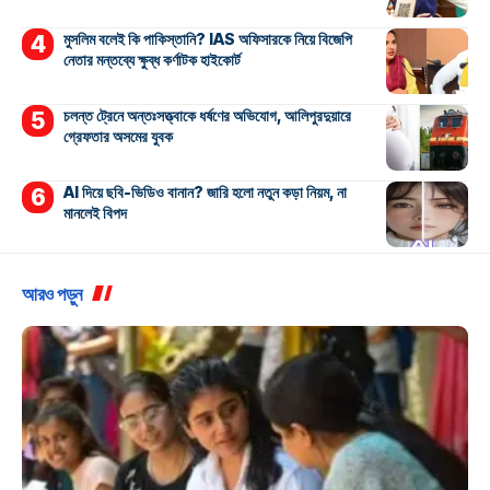
মুসলিম বলেই কি পাকিস্তানি? IAS অফিসারকে নিয়ে বিজেপি
নেতার মন্তব্যে ক্ষুব্ধ কর্ণাটক হাইকোর্ট
চলন্ত ট্রেনে অন্তঃসত্ত্বাকে ধর্ষণের অভিযোগ, আলিপুরদুয়ারে
গ্রেফতার অসমের যুবক
AI দিয়ে ছবি-ভিডিও বানান? জারি হলো নতুন কড়া নিয়ম, না
মানলেই বিপদ
আরও পড়ুন