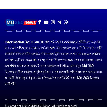
Information You Can Trust:
পাঠকদের Feedback(প্রতিক্রিয়া) অনুয়ায়ী
ভারত তথা পশ্চিমবঙ্গের নাম্বার ১ পোর্টাল Md 360 News। সরকারি কিংবা বেসরকারি
যেকোনো রকম চাকরির আপডেট সবার আগে তুলে ধরা হয় Md 360 News পোর্টাল
এর মাধ্যমে,নিজস্ব মাতৃভাষায়(বাংলা)। পাশাপাশি কেন্দ্র ও রাজ্য সরকারের যেকোনো রকম
স্কলারশিপ ও প্রকল্পের আপডেট সবার আগে পেতে নিয়মিত চোঁখ রাখুন Md 360
News পোর্টালে। পাঠকদের সুবিধার্থে আমরা সবসময় চেষ্টা করি সহজ সরল ভাষায় সমস্ত
আপডেট দিতে। নতুন কিছু জানতে ও শিখতে সবসময় ভিজিট করুন Md 360 News
পোর্টালটি।
© Copyright © 2026 Md 360 News. All rights reserved