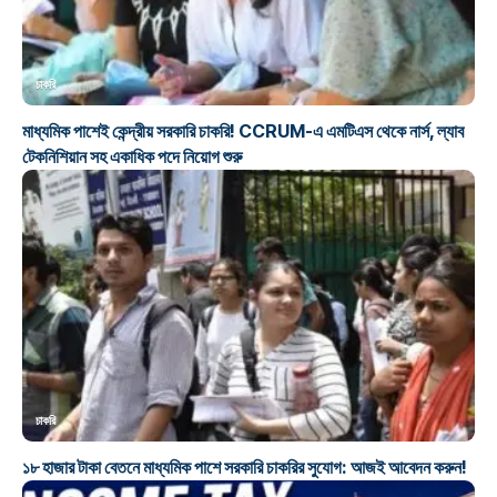
চাকরি
মাধ্যমিক পাশেই কেন্দ্রীয় সরকারি চাকরি! CCRUM-এ এমটিএস থেকে নার্স, ল্যাব
টেকনিশিয়ান সহ একাধিক পদে নিয়োগ শুরু
চাকরি
১৮ হাজার টাকা বেতনে মাধ্যমিক পাশে সরকারি চাকরির সুযোগ: আজই আবেদন করুন!