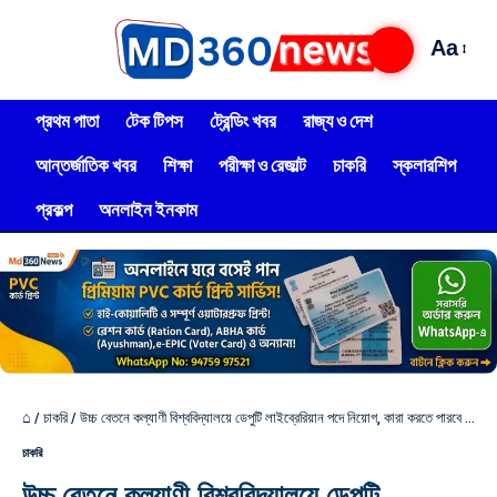
Aa
প্রথম পাতা
টেক টিপস
ট্রেন্ডিং খবর
রাজ্য ও দেশ
আন্তর্জাতিক খবর
শিক্ষা
পরীক্ষা ও রেজাল্ট
চাকরি
স্কলারশিপ
প্রকল্প
অনলাইন ইনকাম
⌂
/
চাকরি
/
উচ্চ বেতনে কল্যাণী বিশ্ববিদ্যালয়ে ডেপুটি লাইব্রেরিয়ান পদে নিয়োগ, কারা করতে পারবে আবেদন? জানুন খুঁটিনাটি
চাকরি
উচ্চ বেতনে কল্যাণী বিশ্ববিদ্যালয়ে ডেপুটি