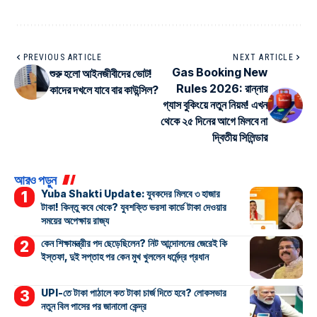
PREVIOUS ARTICLE
NEXT ARTICLE
Gas Booking New
শুরু হলো আইনজীবীদের ভোট!
Rules 2026: রান্নার
কাদের দখলে যাবে বার কাউন্সিল?
গ্যাস বুকিংয়ে নতুন নিয়ম! এখন
থেকে ২৫ দিনের আগে মিলবে না
দ্বিতীয় সিলিন্ডার
আরও পড়ুন
Yuba Shakti Update: যুবকদের মিলবে ৩ হাজার
টাকা! কিন্তু কবে থেকে? যুবশক্তি ভরসা কার্ডে টাকা দেওয়ার
সময়ের অপেক্ষায় রাজ্য
কেন শিক্ষামন্ত্রীর পদ ছেড়েছিলেন? নিট আন্দোলনের জেরেই কি
ইস্তফা, দুই সপ্তাহ পর কেন মুখ খুললেন ধর্মেন্দ্র প্রধান
UPI-তে টাকা পাঠালে কত টাকা চার্জ দিতে হবে? লোকসভার
নতুন বিল পাসের পর জানালো কেন্দ্র