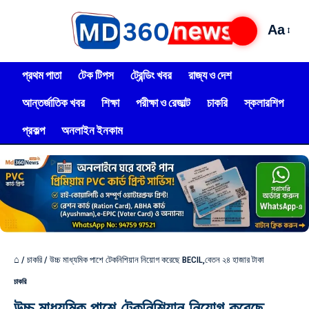
Aa
প্রথম পাতা
টেক টিপস
ট্রেন্ডিং খবর
রাজ্য ও দেশ
আন্তর্জাতিক খবর
শিক্ষা
পরীক্ষা ও রেজাল্ট
চাকরি
স্কলারশিপ
প্রকল্প
অনলাইন ইনকাম
⌂
/
চাকরি
/
উচ্চ মাধ্যমিক পাশে টেকনিশিয়ান নিয়োগ করেছে BECIL,বেতন ২৪ হাজার টাকা
চাকরি
উচ্চ মাধ্যমিক পাশে টেকনিশিয়ান নিয়োগ করেছে