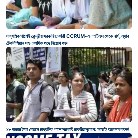
চাকরি
মাধ্যমিক পাশেই কেন্দ্রীয় সরকারি চাকরি! CCRUM-এ এমটিএস থেকে নার্স, ল্যাব
টেকনিশিয়ান সহ একাধিক পদে নিয়োগ শুরু
চাকরি
১৮ হাজার টাকা বেতনে মাধ্যমিক পাশে সরকারি চাকরির সুযোগ: আজই আবেদন করুন!