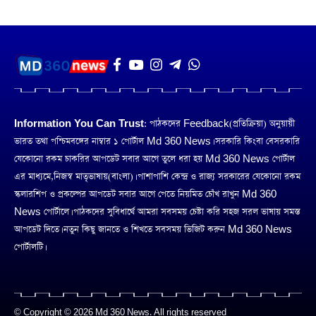
Information You Can Trust:
পাঠকদের Feedback(প্রতিক্রিয়া) অনুয়ায়ী
ভারত তথা পশ্চিমবঙ্গের নাম্বার ১ পোর্টাল Md 360 News। সরকারি কিংবা বেসরকারি
যেকোনো রকম চাকরির আপডেট সবার আগে তুলে ধরা হয় Md 360 News পোর্টাল
এর মাধ্যমে,নিজস্ব মাতৃভাষায়(বাংলা)। পাশাপাশি কেন্দ্র ও রাজ্য সরকারের যেকোনো রকম
স্কলারশিপ ও প্রকল্পের আপডেট সবার আগে পেতে নিয়মিত চোঁখ রাখুন Md 360
News পোর্টালে। পাঠকদের সুবিধার্থে আমরা সবসময় চেষ্টা করি সহজ সরল ভাষায় সমস্ত
আপডেট দিতে। নতুন কিছু জানতে ও শিখতে সবসময় ভিজিট করুন Md 360 News
পোর্টালটি।
© Copyright © 2026 Md 360 News. All rights reserved