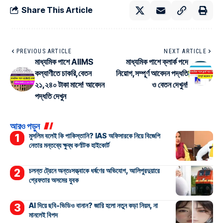
Share This Article
PREVIOUS ARTICLE
NEXT ARTICLE
মাধ্যমিক পাশে AIIMS
মাধ্যমিক পাশে ক্লার্ক পদে
কল্যাণীতে চাকরি,বেতন
নিয়োগ,সম্পূর্ণ আবেদন পদ্ধতি
২১,২৪০ টাকা মাসে! আবেদন
ও বেতন দেখুন!
পদ্ধতি দেখুন
আরও পড়ুন
মুসলিম বলেই কি পাকিস্তানি? IAS অফিসারকে নিয়ে বিজেপি
নেতার মন্তব্যে ক্ষুব্ধ কর্ণাটক হাইকোর্ট
চলন্ত ট্রেনে অন্তঃসত্ত্বাকে ধর্ষণের অভিযোগ, আলিপুরদুয়ারে
গ্রেফতার অসমের যুবক
AI দিয়ে ছবি-ভিডিও বানান? জারি হলো নতুন কড়া নিয়ম, না
মানলেই বিপদ