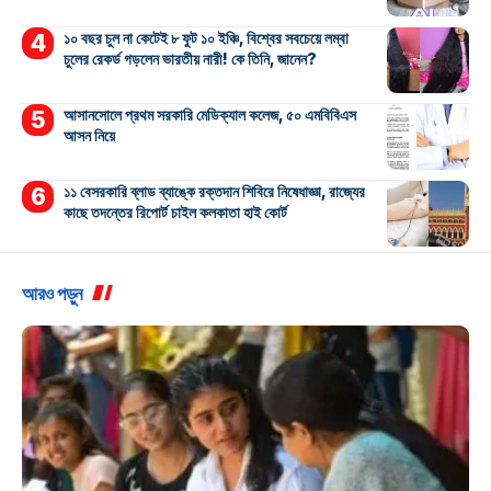
১০ বছর চুল না কেটেই ৮ ফুট ১০ ইঞ্চি, বিশ্বের সবচেয়ে লম্বা
চুলের রেকর্ড গড়লেন ভারতীয় নারী! কে তিনি, জানেন?
আসানসোলে প্রথম সরকারি মেডিক্যাল কলেজ, ৫০ এমবিবিএস
আসন নিয়ে
১১ বেসরকারি ব্লাড ব্যাঙ্কে রক্তদান শিবিরে নিষেধাজ্ঞা, রাজ্যের
কাছে তদন্তের রিপোর্ট চাইল কলকাতা হাই কোর্ট
আরও পড়ুন