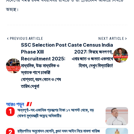
বিদেশের সমস্ত রকম খবরাখবর রাখতে ও তা প্রতিবেদন আকারে লিখতে
অভ্যস্থ।
PREVIOUS ARTICLE
NEXT ARTICLE
SSC Selection Post
Caste Census India
Phase XIII
2027: ফিরছে জনগণণা,
Recruitment 2025:
এবার জাত ও জনতা একসাথে
মাধ্যমিক, উচ্চ মাধ্যমিক ও
হিসাব, দেখুন বিস্তারিত!
স্নাতক পাশে চাকরি!
যোগ্যতা,বয়স বেতন ও শেষ
তারিখ দেখুন!
আরও পড়ুন
অন্নপূর্ণা-সহ একাধিক প্রকল্পের টাকা ১৭ আগস্ট থেকে, বড়
ঘোষণা মুখ্যমন্ত্রী শুভেন্দু অধিকারীর
রাষ্ট্রপতির অনুমোদন মেলেনি, গুন্ডা দমন আইন নিয়ে মামলা খারিজ