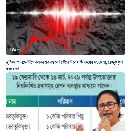
ট্রেন্ডিং খবর
ভূমিকম্পে নড়ে উঠল কলকাতার বহুতল! কেঁপে উঠল দক্ষিণবঙ্গের বহু জেলা, কেন্দ্রস্থল
বাংলাদেশ