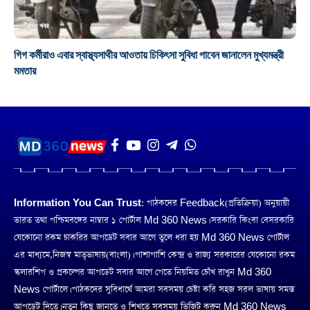
ট্রেন্ডিং খবর
গিগ কর্মীরাও এবার স্বাস্থ্যসাথীর আওতায় চিকিৎসা সুবিধা পাবেন জানালেন মুখ্যমন্ত্রী
মমতার
Information You Can Trust:
পাঠকদের Feedback(প্রতিক্রিয়া) অনুয়ায়ী
ভারত তথা পশ্চিমবঙ্গের নাম্বার ১ পোর্টাল Md 360 News। সরকারি কিংবা বেসরকারি
যেকোনো রকম চাকরির আপডেট সবার আগে তুলে ধরা হয় Md 360 News পোর্টাল
এর মাধ্যমে,নিজস্ব মাতৃভাষায়(বাংলা)। পাশাপাশি কেন্দ্র ও রাজ্য সরকারের যেকোনো রকম
স্কলারশিপ ও প্রকল্পের আপডেট সবার আগে পেতে নিয়মিত চোঁখ রাখুন Md 360
News পোর্টালে। পাঠকদের সুবিধার্থে আমরা সবসময় চেষ্টা করি সহজ সরল ভাষায় সমস্ত
আপডেট দিতে। নতুন কিছু জানতে ও শিখতে সবসময় ভিজিট করুন Md 360 News