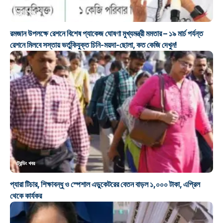
ট্রেন্ডিং খবর
রমজান উপলক্ষে রেশনে বিশেষ প্যাকেজ ঘোষণা মুখ্যমন্ত্রী মমতার – ১৯ মার্চ পর্যন্ত
রেশনে মিলবে সস্তায় ভর্তুকিযুক্ত চিনি-ময়দা-ছোলা, কত কেজি দেখুন!
ট্রেন্ডিং খবর
প্যারা টিচার, শিক্ষাবন্ধু ও স্পেশাল এডুকেটরের বেতন বাড়ল ১,০০০ টাকা, এপ্রিল
থেকে কার্যকর