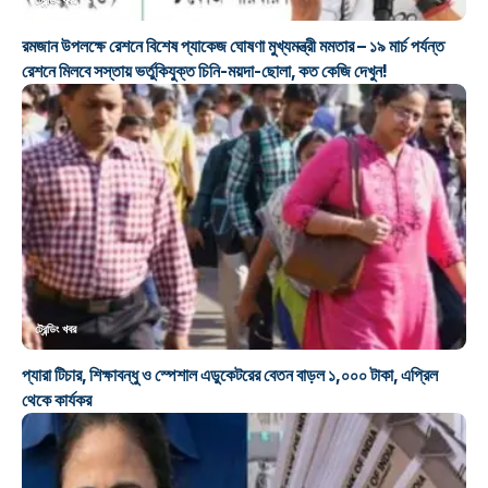
ট্রেন্ডিং খবর
রমজান উপলক্ষে রেশনে বিশেষ প্যাকেজ ঘোষণা মুখ্যমন্ত্রী মমতার – ১৯ মার্চ পর্যন্ত
রেশনে মিলবে সস্তায় ভর্তুকিযুক্ত চিনি-ময়দা-ছোলা, কত কেজি দেখুন!
ট্রেন্ডিং খবর
প্যারা টিচার, শিক্ষাবন্ধু ও স্পেশাল এডুকেটরের বেতন বাড়ল ১,০০০ টাকা, এপ্রিল
থেকে কার্যকর