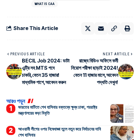
WHAT IS CAA
Share This Article
PREVIOUS ARTICLE
NEXT ARTICLE
BECIL Job 2024: ডাটা
রাজ্যে বিডিও অফিসে কর্মী
এন্ট্রি সহ MTS পদে
নিয়োগ পরীক্ষা ছাড়াই 2024!
চাকরি,বেতন 35 হাজার!
বেতন 11 হাজার মাসে,আবেদন
মাধ্যমিক পাশে,আবেদন করুন
পদ্ধতি দেখুন!
আরও পড়ুন
ভারতের মাটিতে শেখ হাসিনার বক্তব্যে ক্ষুব্ধ ঢাকা, পররাষ্ট্র
মন্ত্রণালয়ের কড়া বিবৃতি
আওয়ামী লীগের ওপর নিষেধাজ্ঞা তুলে নতুন করে নির্বাচনের দাবি
শেখ হাসিনার