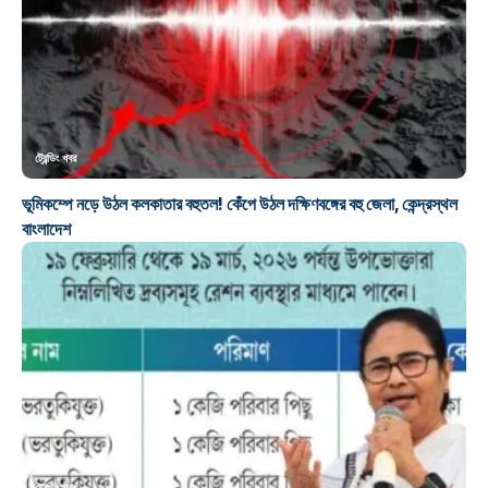
ট্রেন্ডিং খবর
ভূমিকম্পে নড়ে উঠল কলকাতার বহুতল! কেঁপে উঠল দক্ষিণবঙ্গের বহু জেলা, কেন্দ্রস্থল
বাংলাদেশ