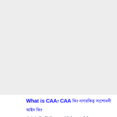
What is CAA? CAA কি? নাগরকিত্ব সংশোধনী
আইন কি?