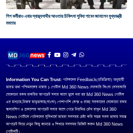
ট্রেন্ডিং খবর
গিগ কর্মীরাও এবার স্বাস্থ্যসাথীর আওতায় চিকিৎসা সুবিধা পাবেন জানালেন মুখ্যমন্ত্রী
মমতার
Information You Can Trust:
পাঠকদের Feedback(প্রতিক্রিয়া) অনুয়ায়ী
ভারত তথা পশ্চিমবঙ্গের নাম্বার ১ পোর্টাল Md 360 News। সরকারি কিংবা বেসরকারি
যেকোনো রকম চাকরির আপডেট সবার আগে তুলে ধরা হয় Md 360 News পোর্টাল
এর মাধ্যমে,নিজস্ব মাতৃভাষায়(বাংলা)। পাশাপাশি কেন্দ্র ও রাজ্য সরকারের যেকোনো রকম
স্কলারশিপ ও প্রকল্পের আপডেট সবার আগে পেতে নিয়মিত চোঁখ রাখুন Md 360
News পোর্টালে। পাঠকদের সুবিধার্থে আমরা সবসময় চেষ্টা করি সহজ সরল ভাষায় সমস্ত
আপডেট দিতে। নতুন কিছু জানতে ও শিখতে সবসময় ভিজিট করুন Md 360 News
পোর্টালটি।