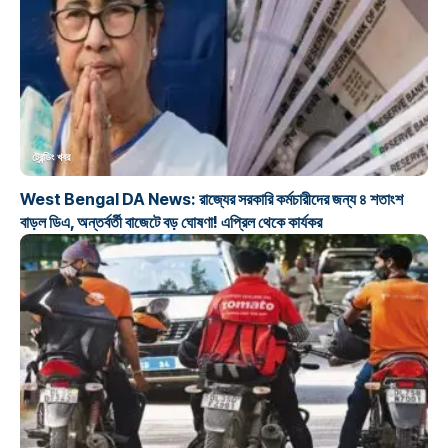
ট্রেন্ডিং খবর
West Bengal DA News: রাজ্যের সরকারি কর্মচারীদের জন্য ৪ শতাংশ
বাড়ল ডিএ, অন্তর্বর্তী বাজেটে বড় ঘোষণা! এপ্রিল থেকে কার্যকর