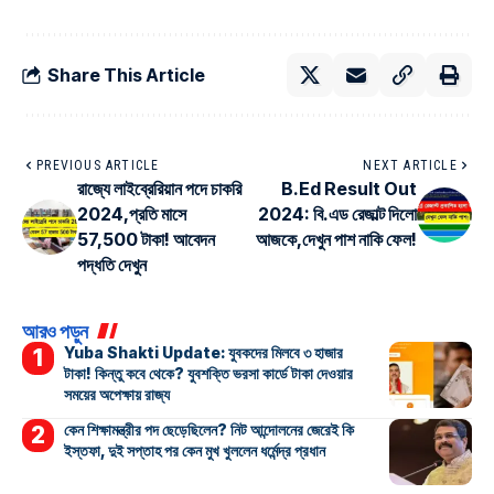
Share This Article
PREVIOUS ARTICLE
NEXT ARTICLE
রাজ্যে লাইব্রেরিয়ান পদে চাকরি
B.Ed Result Out
2024,প্রতি মাসে
2024: বি.এড রেজাল্ট দিলো
57,500 টাকা! আবেদন
আজকে,দেখুন পাশ নাকি ফেল!
পদ্ধতি দেখুন
আরও পড়ুন
Yuba Shakti Update: যুবকদের মিলবে ৩ হাজার
টাকা! কিন্তু কবে থেকে? যুবশক্তি ভরসা কার্ডে টাকা দেওয়ার
সময়ের অপেক্ষায় রাজ্য
কেন শিক্ষামন্ত্রীর পদ ছেড়েছিলেন? নিট আন্দোলনের জেরেই কি
ইস্তফা, দুই সপ্তাহ পর কেন মুখ খুললেন ধর্মেন্দ্র প্রধান