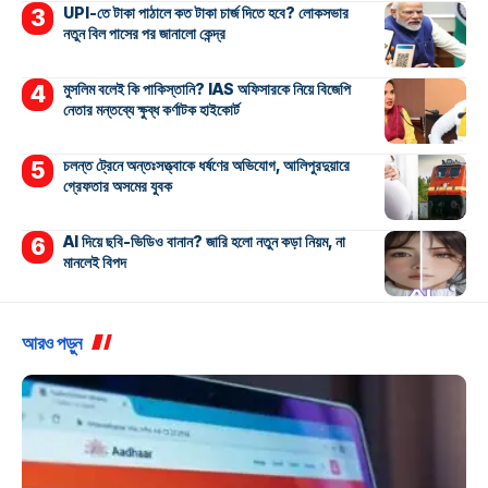
UPI-তে টাকা পাঠালে কত টাকা চার্জ দিতে হবে? লোকসভার
নতুন বিল পাসের পর জানালো কেন্দ্র
মুসলিম বলেই কি পাকিস্তানি? IAS অফিসারকে নিয়ে বিজেপি
নেতার মন্তব্যে ক্ষুব্ধ কর্ণাটক হাইকোর্ট
চলন্ত ট্রেনে অন্তঃসত্ত্বাকে ধর্ষণের অভিযোগ, আলিপুরদুয়ারে
গ্রেফতার অসমের যুবক
AI দিয়ে ছবি-ভিডিও বানান? জারি হলো নতুন কড়া নিয়ম, না
মানলেই বিপদ
আরও পড়ুন