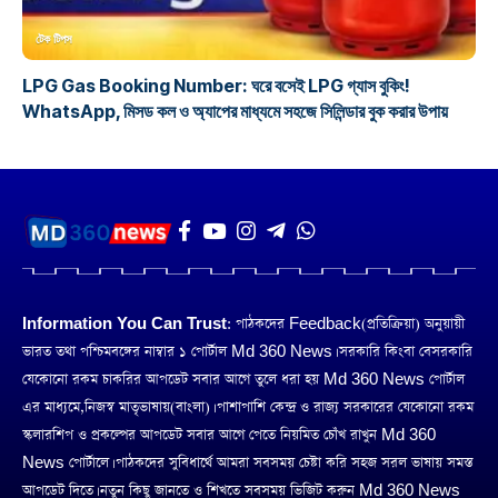
টেক টিপস
LPG Gas Booking Number: ঘরে বসেই LPG গ্যাস বুকিং!
WhatsApp, মিসড কল ও অ্যাপের মাধ্যমে সহজে সিলিন্ডার বুক করার উপায়
Information You Can Trust:
পাঠকদের Feedback(প্রতিক্রিয়া) অনুয়ায়ী
ভারত তথা পশ্চিমবঙ্গের নাম্বার ১ পোর্টাল Md 360 News। সরকারি কিংবা বেসরকারি
যেকোনো রকম চাকরির আপডেট সবার আগে তুলে ধরা হয় Md 360 News পোর্টাল
এর মাধ্যমে,নিজস্ব মাতৃভাষায়(বাংলা)। পাশাপাশি কেন্দ্র ও রাজ্য সরকারের যেকোনো রকম
স্কলারশিপ ও প্রকল্পের আপডেট সবার আগে পেতে নিয়মিত চোঁখ রাখুন Md 360
News পোর্টালে। পাঠকদের সুবিধার্থে আমরা সবসময় চেষ্টা করি সহজ সরল ভাষায় সমস্ত
আপডেট দিতে। নতুন কিছু জানতে ও শিখতে সবসময় ভিজিট করুন Md 360 News