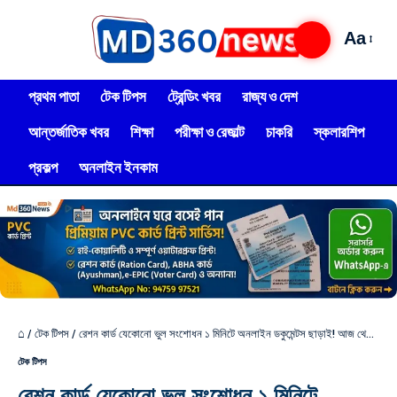
Aa
প্রথম পাতা
টেক টিপস
ট্রেন্ডিং খবর
রাজ্য ও দেশ
আন্তর্জাতিক খবর
শিক্ষা
পরীক্ষা ও রেজাল্ট
চাকরি
স্কলারশিপ
প্রকল্প
অনলাইন ইনকাম
⌂
/
টেক টিপস
/
রেশন কার্ড যেকোনো ভুল সংশোধন ১ মিনিটে অনলাইন ডকুমেন্টস ছাড়াই! আজ থেকে নতুন পদ্ধতি চালু দেখুন!
টেক টিপস
রেশন কার্ড যেকোনো ভুল সংশোধন ১ মিনিটে