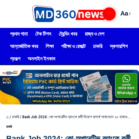
Aa
প্রথম পাতা
টেক টিপস
ট্রেন্ডিং খবর
রাজ্য ও দেশ
আন্তর্জাতিক খবর
শিক্ষা
পরীক্ষা ও রেজাল্ট
চাকরি
স্কলারশিপ
প্রকল্প
অনলাইন ইনকাম
⌂
/
চাকরি
/
Bank Job 2024: কো-অপারেটিভ ব্যাংকে কর্মী নিয়োগ ক্লার্ক পদে!বেতন ২৮ হাজার টাকা,আবেদন পদ্ধতি দেখুন!
চাকরি
Bank Job 2024: কো-অপারেটিভ ব্যাংকে কর্মী