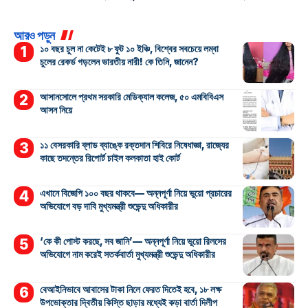
আরও পড়ুন
১০ বছর চুল না কেটেই ৮ ফুট ১০ ইঞ্চি, বিশ্বের সবচেয়ে লম্বা
চুলের রেকর্ড গড়লেন ভারতীয় নারী! কে তিনি, জানেন?
আসানসোলে প্রথম সরকারি মেডিক্যাল কলেজ, ৫০ এমবিবিএস
আসন নিয়ে
১১ বেসরকারি ব্লাড ব্যাঙ্কে রক্তদান শিবিরে নিষেধাজ্ঞা, রাজ্যের
কাছে তদন্তের রিপোর্ট চাইল কলকাতা হাই কোর্ট
এখানে বিজেপি ১০০ বছর থাকবে— অন্নপূর্ণা নিয়ে ভুয়ো প্রচারের
অভিযোগে বড় দাবি মুখ্যমন্ত্রী শুভেন্দু অধিকারীর
‘কে কী পোস্ট করছে, সব জানি’— অন্নপূর্ণা নিয়ে ভুয়ো রিলসের
অভিযোগে নাম করেই সতর্কবার্তা মুখ্যমন্ত্রী শুভেন্দু অধিকারীর
বেআইনিভাবে আবাসের টাকা নিলে ফেরত দিতেই হবে, ১৮ লক্ষ
উপভোক্তার দ্বিতীয় কিস্তি ছাড়ার মধ্যেই কড়া বার্তা দিলীপ