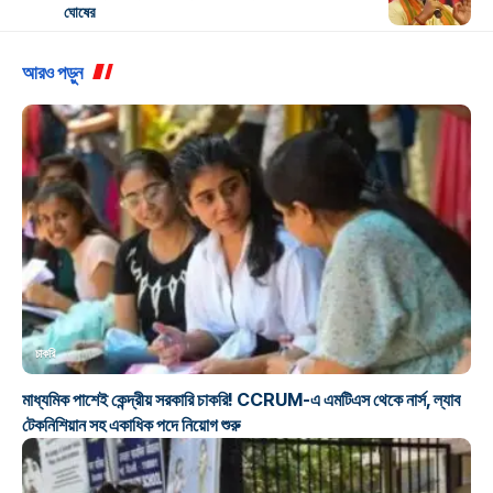
ঘোষের
আরও পড়ুন
চাকরি
মাধ্যমিক পাশেই কেন্দ্রীয় সরকারি চাকরি! CCRUM-এ এমটিএস থেকে নার্স, ল্যাব
টেকনিশিয়ান সহ একাধিক পদে নিয়োগ শুরু