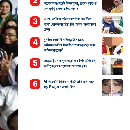
আন্দোলনের জেরেই কি ইস্তফা, দুই সপ্তাহ পর
কেন মুখ খুললেন ধর্মেন্দ্র প্রধান
UPI-তে টাকা পাঠালে কত টাকা চার্জ দিতে
হবে? লোকসভার নতুন বিল পাসের পর জানালো
কেন্দ্র
মুসলিম বলেই কি পাকিস্তানি? IAS
অফিসারকে নিয়ে বিজেপি নেতার মন্তব্যে ক্ষুব্ধ
কর্ণাটক হাইকোর্ট
চলন্ত ট্রেনে অন্তঃসত্ত্বাকে ধর্ষণের অভিযোগ,
আলিপুরদুয়ারে গ্রেফতার অসমের যুবক
AI দিয়ে ছবি-ভিডিও বানান? জারি হলো নতুন
কড়া নিয়ম, না মানলেই বিপদ