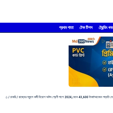
প্রথম পাতা
টেক টিপস
ট্রেন্ডিং খব
⌂
/
চাকরি
/
রাজ্যের স্কুলে কর্মী নিয়োগ অষ্টম শ্রেণী পাশে 2024,বেতন 43,600 টাকা!আবেদন পদ্ধতি দেখ