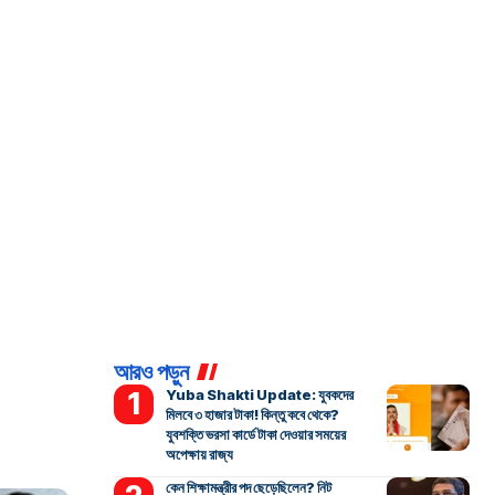
আরও পড়ুন
Yuba Shakti Update: যুবকদের
মিলবে ৩ হাজার টাকা! কিন্তু কবে থেকে?
যুবশক্তি ভরসা কার্ডে টাকা দেওয়ার সময়ের
অপেক্ষায় রাজ্য
কেন শিক্ষামন্ত্রীর পদ ছেড়েছিলেন? নিট