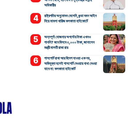
অধিকারীর
রাষ্ট্রপতির অনুমোদন মেলেনি, গুন্ডা দমন আইন
নিয়ে মামলা খারিজ কলকাতা হাইকোর্টে
অন্নপূর্ণা যোজনার অগস্টের টাকা এখনও
পাননি? কবে মিলবে ৩,০০০ টাকা, জানালেন
মন্ত্রী মালতী রাভা রায়
পাসপোর্ট রাখা আর বিদেশ যাওয়া এক নয়,
অভিযুক্ত হলেই পাসপোর্ট দেওয়ায় বাধা দেওয়া
যাবে না: কলকাতা হাইকোর্ট