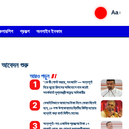
Aa
্কলারশিপ
প্রকল্প
অনলাইন ইনকাম
আবেদন শুরু
আরও পড়ুন
‘কে কী পোস্ট করছে, সব জানি’— অন্নপূর্ণা
নিয়ে ভুয়ো রিলসের অভিযোগে নাম করেই
সতর্কবার্তা মুখ্যমন্ত্রী শুভেন্দু অধিকারীর
বেআইনিভাবে আবাসের টাকা নিলে ফেরত দিতেই
হবে, ১৮ লক্ষ উপভোক্তার দ্বিতীয় কিস্তি ছাড়ার
মধ্যেই কড়া বার্তা দিলীপ ঘোষের
অন্নপূর্ণা-সহ একাধিক প্রকল্পের টাকা ১৭
আগস্ট থেকে, বড় ঘোষণা মুখ্যমন্ত্রী শুভেন্দু